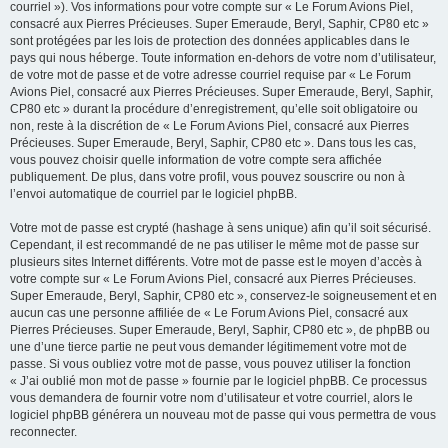
courriel »). Vos informations pour votre compte sur « Le Forum Avions Piel,
consacré aux Pierres Précieuses. Super Emeraude, Beryl, Saphir, CP80 etc »
sont protégées par les lois de protection des données applicables dans le
pays qui nous héberge. Toute information en-dehors de votre nom d’utilisateur,
de votre mot de passe et de votre adresse courriel requise par « Le Forum
Avions Piel, consacré aux Pierres Précieuses. Super Emeraude, Beryl, Saphir,
CP80 etc » durant la procédure d’enregistrement, qu’elle soit obligatoire ou
non, reste à la discrétion de « Le Forum Avions Piel, consacré aux Pierres
Précieuses. Super Emeraude, Beryl, Saphir, CP80 etc ». Dans tous les cas,
vous pouvez choisir quelle information de votre compte sera affichée
publiquement. De plus, dans votre profil, vous pouvez souscrire ou non à
l’envoi automatique de courriel par le logiciel phpBB.
Votre mot de passe est crypté (hashage à sens unique) afin qu’il soit sécurisé.
Cependant, il est recommandé de ne pas utiliser le même mot de passe sur
plusieurs sites Internet différents. Votre mot de passe est le moyen d’accès à
votre compte sur « Le Forum Avions Piel, consacré aux Pierres Précieuses.
Super Emeraude, Beryl, Saphir, CP80 etc », conservez-le soigneusement et en
aucun cas une personne affiliée de « Le Forum Avions Piel, consacré aux
Pierres Précieuses. Super Emeraude, Beryl, Saphir, CP80 etc », de phpBB ou
une d’une tierce partie ne peut vous demander légitimement votre mot de
passe. Si vous oubliez votre mot de passe, vous pouvez utiliser la fonction
« J’ai oublié mon mot de passe » fournie par le logiciel phpBB. Ce processus
vous demandera de fournir votre nom d’utilisateur et votre courriel, alors le
logiciel phpBB générera un nouveau mot de passe qui vous permettra de vous
reconnecter.