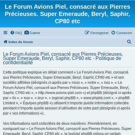
Le Forum Avions Piel, consacré aux Pierres
Précieuses. Super Emeraude, Beryl, Saphir,
CP80 etc
FAQ
Galerie
S’enregistrer
Connexion
R
Index du forum
e
Le Forum Avions Piel, consacré aux Pierres Précieuses.
c
Super Emeraude, Beryl, Saphir, CP80 etc - Politique de
confidentialité
h
e
Cette politique explique en détail comment « Le Forum Avions Piel, consacré
aux Pierres Précieuses. Super Emeraude, Beryl, Saphir, CP80 etc » et ses
r
sociétés affiliées (désignés ci-après par « nous », « notre », « nos », « Le
c
Forum Avions Piel, consacré aux Pierres Précieuses. Super Emeraude, Beryl,
h
Saphir, CP80 etc », « http://www.avions-piel.com ») et phpBB (désigné ci-après
par « ils », « eux », « leur », « logiciel phpBB », « www.phpbb.com », « phpBB
e
Limited », « Équipes phpBB ») utilisent n’importe quelle information collectée
r
pendant n’importe quelle session d’utilisation de votre part (désignée ci-après
par « vos informations »).
Vos informations sont collectées de deux manières. Premièrement, en
naviguant sur « Le Forum Avions Piel, consacré aux Pierres Précieuses. Super
Emeraude, Beryl, Saphir, CP80 etc », le logiciel phpBB créera un certain