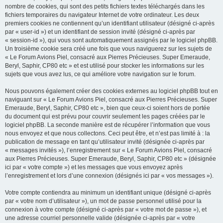
nombre de cookies, qui sont des petits fichiers textes téléchargés dans les
fichiers temporaires du navigateur Internet de votre ordinateur. Les deux
premiers cookies ne contiennent qu’un identifiant utilisateur (désigné ci-après
par « user-id ») et un identifiant de session invité (désigné ci-après par
« session-id »), qui vous sont automatiquement assignés par le logiciel phpBB.
Un troisième cookie sera créé une fois que vous naviguerez sur les sujets de
« Le Forum Avions Piel, consacré aux Pierres Précieuses. Super Emeraude,
Beryl, Saphir, CP80 etc » et est utilisé pour stocker les informations sur les
sujets que vous avez lus, ce qui améliore votre navigation sur le forum.
Nous pouvons également créer des cookies externes au logiciel phpBB tout en
naviguant sur « Le Forum Avions Piel, consacré aux Pierres Précieuses. Super
Emeraude, Beryl, Saphir, CP80 etc », bien que ceux-ci soient hors de portée
du document qui est prévu pour couvrir seulement les pages créées par le
logiciel phpBB. La seconde manière est de récupérer l’information que vous
nous envoyez et que nous collectons. Ceci peut être, et n’est pas limité à : la
publication de message en tant qu’utilisateur invité (désignée ci-après par
« messages invités »), l’enregistrement sur « Le Forum Avions Piel, consacré
aux Pierres Précieuses. Super Emeraude, Beryl, Saphir, CP80 etc » (désignée
ici par « votre compte ») et les messages que vous envoyez après
l’enregistrement et lors d’une connexion (désignés ici par « vos messages »).
Votre compte contiendra au minimum un identifiant unique (désigné ci-après
par « votre nom d’utilisateur »), un mot de passe personnel utilisé pour la
connexion à votre compte (désigné ci-après par « votre mot de passe »), et
une adresse courriel personnelle valide (désignée ci-après par « votre