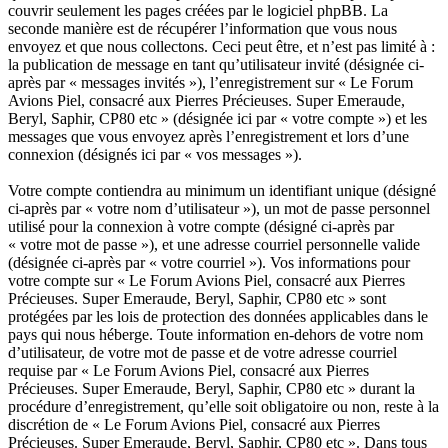
couvrir seulement les pages créées par le logiciel phpBB. La
seconde manière est de récupérer l’information que vous nous
envoyez et que nous collectons. Ceci peut être, et n’est pas limité à :
la publication de message en tant qu’utilisateur invité (désignée ci-
après par « messages invités »), l’enregistrement sur « Le Forum
Avions Piel, consacré aux Pierres Précieuses. Super Emeraude,
Beryl, Saphir, CP80 etc » (désignée ici par « votre compte ») et les
messages que vous envoyez après l’enregistrement et lors d’une
connexion (désignés ici par « vos messages »).
Votre compte contiendra au minimum un identifiant unique (désigné
ci-après par « votre nom d’utilisateur »), un mot de passe personnel
utilisé pour la connexion à votre compte (désigné ci-après par
« votre mot de passe »), et une adresse courriel personnelle valide
(désignée ci-après par « votre courriel »). Vos informations pour
votre compte sur « Le Forum Avions Piel, consacré aux Pierres
Précieuses. Super Emeraude, Beryl, Saphir, CP80 etc » sont
protégées par les lois de protection des données applicables dans le
pays qui nous héberge. Toute information en-dehors de votre nom
d’utilisateur, de votre mot de passe et de votre adresse courriel
requise par « Le Forum Avions Piel, consacré aux Pierres
Précieuses. Super Emeraude, Beryl, Saphir, CP80 etc » durant la
procédure d’enregistrement, qu’elle soit obligatoire ou non, reste à la
discrétion de « Le Forum Avions Piel, consacré aux Pierres
Précieuses. Super Emeraude, Beryl, Saphir, CP80 etc ». Dans tous