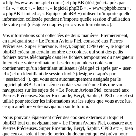
« http://www.avions-piel.com ») et phpBB (désigné ci-après par
« ils », « eux », « leur », « logiciel phpBB », « www.phpbb.com »,
« phpBB Limited », « Équipes phpBB ») utilisent n’importe quelle
information collectée pendant n’importe quelle session d’utilisation
de votre part (désignée ci-après par « vos informations »).
Vos informations sont collectées de deux manières. Premièrement,
en naviguant sur « Le Forum Avions Piel, consacré aux Pierres
Précieuses. Super Emeraude, Beryl, Saphir, CP80 etc », le logiciel
phpBB créera un certain nombre de cookies, qui sont des petits
fichiers textes téléchargés dans les fichiers temporaires du navigateur
Internet de votre ordinateur. Les deux premiers cookies ne
contiennent qu’un identifiant utilisateur (désigné ci-après par « user-
id ») et un identifiant de session invité (désigné ci-après par
« session-id »), qui vous sont automatiquement assignés par le
logiciel phpBB. Un troisième cookie sera créé une fois que vous
naviguerez sur les sujets de « Le Forum Avions Piel, consacré aux
Pierres Précieuses. Super Emeraude, Beryl, Saphir, CP80 etc » et est
utilisé pour stocker les informations sur les sujets que vous avez lus,
ce qui améliore votre navigation sur le forum.
Nous pouvons également créer des cookies externes au logiciel
phpBB tout en naviguant sur « Le Forum Avions Piel, consacré aux
Pierres Précieuses. Super Emeraude, Beryl, Saphir, CP80 etc », bien
que ceux-ci soient hors de portée du document qui est prévu pour