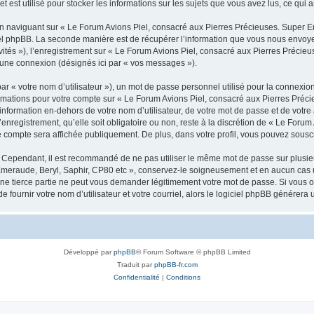
est utilisé pour stocker les informations sur les sujets que vous avez lus, ce qui a
 naviguant sur « Le Forum Avions Piel, consacré aux Pierres Précieuses. Super Em
l phpBB. La seconde manière est de récupérer l’information que vous nous envoyez et
vités »), l’enregistrement sur « Le Forum Avions Piel, consacré aux Pierres Précieu
’une connexion (désignés ici par « vos messages »).
r « votre nom d’utilisateur »), un mot de passe personnel utilisé pour la connexio
nformations pour votre compte sur « Le Forum Avions Piel, consacré aux Pierres Préc
formation en-dehors de votre nom d’utilisateur, de votre mot de passe et de votre
nregistrement, qu’elle soit obligatoire ou non, reste à la discrétion de « Le Foru
 compte sera affichée publiquement. De plus, dans votre profil, vous pouvez souscr
. Cependant, il est recommandé de ne pas utiliser le même mot de passe sur plusieur
meraude, Beryl, Saphir, CP80 etc », conservez-le soigneusement et en aucun cas u
 tierce partie ne peut vous demander légitimement votre mot de passe. Si vous oub
fournir votre nom d’utilisateur et votre courriel, alors le logiciel phpBB génére
Développé par
phpBB
® Forum Software © phpBB Limited
Traduit par
phpBB-fr.com
Confidentialité
|
Conditions