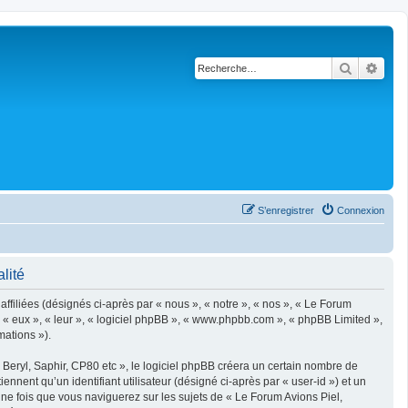
Recherch
Rech
S’enregistrer
Connexion
lité
filiées (désignés ci-après par « nous », « notre », « nos », « Le Forum
, « eux », « leur », « logiciel phpBB », « www.phpbb.com », « phpBB Limited »,
mations »).
eryl, Saphir, CP80 etc », le logiciel phpBB créera un certain nombre de
ennent qu’un identifiant utilisateur (désigné ci-après par « user-id ») et un
une fois que vous naviguerez sur les sujets de « Le Forum Avions Piel,