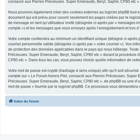
consacré aux Pierres Précieuses. Super Emeraude, Beryl, Saphir, CP80 etc » et 
Nous pouvons également créer des cookies externes au logiciel phpBB tout en
document qui est prévu pour couvrir seulement les pages créées par le logicie
de message en tant qu’utilisateur invité (désignée ci-après par « messages in
compte ») et les messages que vous envoyez après l’enregistrement et lors d
Votre compte contiendra au minimum un identifiant unique (désigné ci-après pa
courriel personnelle valide (désignée ci-après par « votre courriel »). Vos i
de protection des données applicables dans le pays qui nous héberge. Toute in
Précieuses. Super Emeraude, Beryl, Saphir, CP80 etc » durant la procédure d’e
CP80 etc ». Dans tous les cas, vous pouvez choisir quelle information de votre
Votre mot de passe est crypté (hashage à sens unique) afin qu’il soit sécurisé
compte sur « Le Forum Avions Piel, consacré aux Pierres Précieuses. Super E
Précieuses. Super Emeraude, Beryl, Saphir, CP80 etc », de phpBB ou une d’une
mot de passe » fournie par le logiciel phpBB. Ce processus vous demandera de 
Index du forum