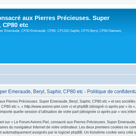
onsacré aux Pierres Précieuses. Super
, CP80 etc
er Emeraude, CP30 Emeraude, CP80, CP1320 Saphir, CP70 Beryl, CP60 Diamant,
er Emeraude, Beryl, Saphir, CP80 etc - Politique de confidentia
ux Pierres Précieuses. Super Emeraude, Beryl, Saphir, CP80 etc » et ses sociétés af
CP80 etc », « http://www.avions-piel.com ») et phpBB (désigné ci-après par « ils »
mporte quelle session d’utilisation de votre part (désignée ci-après par « vos infor
nt sur « Le Forum Avions Piel, consacré aux Pierres Précieuses. Super Emeraude, B
raires du navigateur Internet de votre ordinateur. Les deux premiers cookies ne conti
sont automatiquement assignés par le logiciel phpBB. Un troisième cookie sera créé 