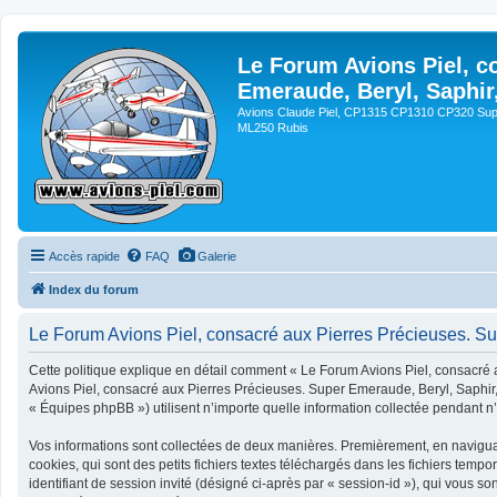
Le Forum Avions Piel, c
Emeraude, Beryl, Saphir
Avions Claude Piel, CP1315 CP1310 CP320 Sup
ML250 Rubis
Accès rapide
FAQ
Galerie
Index du forum
Le Forum Avions Piel, consacré aux Pierres Précieuses. Sup
Cette politique explique en détail comment « Le Forum Avions Piel, consacré a
Avions Piel, consacré aux Pierres Précieuses. Super Emeraude, Beryl, Saphir, 
« Équipes phpBB ») utilisent n’importe quelle information collectée pendant n’i
Vos informations sont collectées de deux manières. Premièrement, en navigua
cookies, qui sont des petits fichiers textes téléchargés dans les fichiers tempo
identifiant de session invité (désigné ci-après par « session-id »), qui vous 