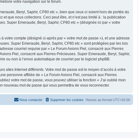
méliore votre navigation sur le forum.
eraude, Beryl, Saphir, CP80 etc », bien que ceux-ci soient hors de portée du
 que nous collectons. Ceci peut être, et n’est pas limité à : la publication
ses. Super Emeraude, Beryl, Saphir, CP80 etc » (désignée ici par « votre
n à votre compte (désigné ci-après par « votre mot de passe »), et une adresse
ieuses. Super Emeraude, Beryl, Saphir, CP80 etc » sont protégées par les lois
 adresse courriel requise par « Le Forum Avions Piel, consacré aux Pierres
m Avions Piel, consacré aux Pierres Précieuses. Super Emeraude, Beryl, Saphir,
ire ou non à l’envoi automatique de courriel par le logiciel phpBB.
s sites Internet différents. Votre mot de passe est le moyen d’accès à votre
ne personne affiliée de « Le Forum Avions Piel, consacré aux Pierres
liez votre mot de passe, vous pouvez utiliser la fonction « J’ai oublié mon
ra un nouveau mot de passe qui vous permettra de vous reconnecter.
Nous contacter
Supprimer les cookies
Heures au format
UTC+02:00