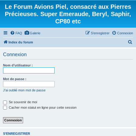
Le Forum Avions Piel, consacré aux Pierres
Précieuses. Super Emeraude, Beryl, Saphir,
CP80 etc
FAQ
Galerie
S’enregistrer
Connexion
R
Index du forum
e
Connexion
c
h
Nom d’utilisateur :
e
r
Mot de passe :
c
J’ai oublié mon mot de passe
h
e
Se souvenir de moi
Cacher mon statut en ligne pour cette session
r
S’ENREGISTRER