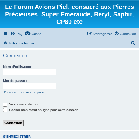
Le Forum Avions Piel, consacré aux Pierres
Précieuses. Super Emeraude, Beryl, Saphir,
CP80 etc
FAQ
Galerie
S’enregistrer
Connexion
R
Index du forum
e
Connexion
c
h
Nom d’utilisateur :
e
r
Mot de passe :
c
J’ai oublié mon mot de passe
h
e
Se souvenir de moi
Cacher mon statut en ligne pour cette session
r
S’ENREGISTRER