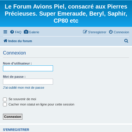
Le Forum Avions Piel, consacré aux Pierres
Précieuses. Super Emeraude, Beryl, Saphir,
CP80 etc
FAQ
Galerie
S’enregistrer
Connexion
R
Index du forum
e
Connexion
c
h
Nom d’utilisateur :
e
r
Mot de passe :
c
J’ai oublié mon mot de passe
h
e
Se souvenir de moi
Cacher mon statut en ligne pour cette session
r
S’ENREGISTRER