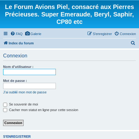
Le Forum Avions Piel, consacré aux Pierres
Précieuses. Super Emeraude, Beryl, Saphir,
CP80 etc
FAQ
Galerie
S’enregistrer
Connexion
R
Index du forum
e
Connexion
c
h
Nom d’utilisateur :
e
r
Mot de passe :
c
J’ai oublié mon mot de passe
h
e
Se souvenir de moi
Cacher mon statut en ligne pour cette session
r
S’ENREGISTRER