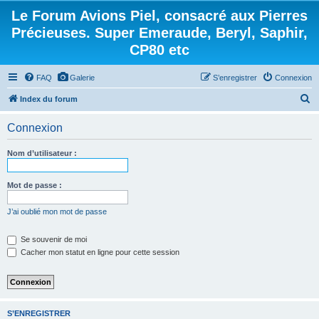
Le Forum Avions Piel, consacré aux Pierres
Précieuses. Super Emeraude, Beryl, Saphir,
CP80 etc
FAQ
Galerie
S’enregistrer
Connexion
R
Index du forum
e
Connexion
c
h
Nom d’utilisateur :
e
r
Mot de passe :
c
J’ai oublié mon mot de passe
h
e
Se souvenir de moi
Cacher mon statut en ligne pour cette session
r
S’ENREGISTRER