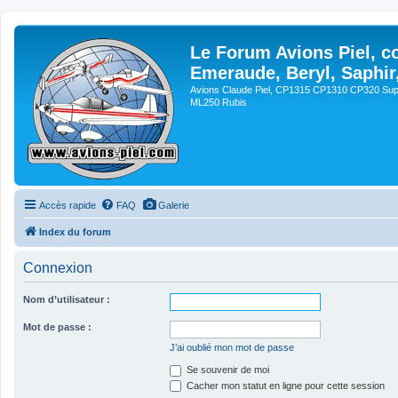
Le Forum Avions Piel, c
Emeraude, Beryl, Saphir
Avions Claude Piel, CP1315 CP1310 CP320 Sup
ML250 Rubis
Accès rapide
FAQ
Galerie
Index du forum
Connexion
Nom d’utilisateur :
Mot de passe :
J’ai oublié mon mot de passe
Se souvenir de moi
Cacher mon statut en ligne pour cette session