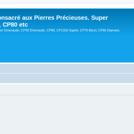
onsacré aux Pierres Précieuses. Super
, CP80 etc
er Emeraude, CP30 Emeraude, CP80, CP1320 Saphir, CP70 Beryl, CP60 Diamant,