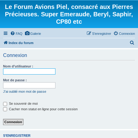
Le Forum Avions Piel, consacré aux Pierres
Précieuses. Super Emeraude, Beryl, Saphir,
CP80 etc
FAQ
Galerie
S’enregistrer
Connexion
R
Index du forum
e
Connexion
c
h
Nom d’utilisateur :
e
r
Mot de passe :
c
J’ai oublié mon mot de passe
h
e
Se souvenir de moi
Cacher mon statut en ligne pour cette session
r
S’ENREGISTRER