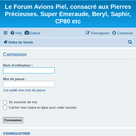
Le Forum Avions Piel, consacré aux Pierres
Précieuses. Super Emeraude, Beryl, Saphir,
CP80 etc
FAQ
Galerie
S’enregistrer
Connexion
R
Index du forum
e
Connexion
c
h
Nom d’utilisateur :
e
r
Mot de passe :
c
J’ai oublié mon mot de passe
h
e
Se souvenir de moi
Cacher mon statut en ligne pour cette session
r
S’ENREGISTRER