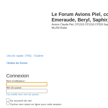
Le Forum Avions Piel, c
Emeraude, Beryl, Saphir
Avions Claude Piel, CP1315 CP1310 CP320 Sup
ML250 Rubis
Accès rapide
FAQ
Galerie
Index du forum
Connexion
Nom d’utilisateur :
Mot de passe :
J’ai oublié mon mot de passe
Se souvenir de moi
Cacher mon statut en ligne pour cette session