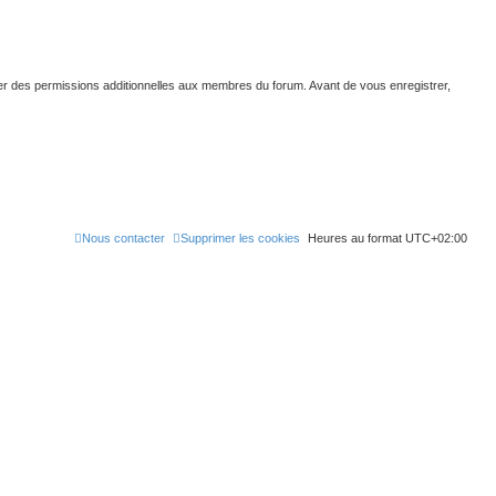
e
r
er des permissions additionnelles aux membres du forum. Avant de vous enregistrer,
Nous contacter
Supprimer les cookies
Heures au format
UTC+02:00