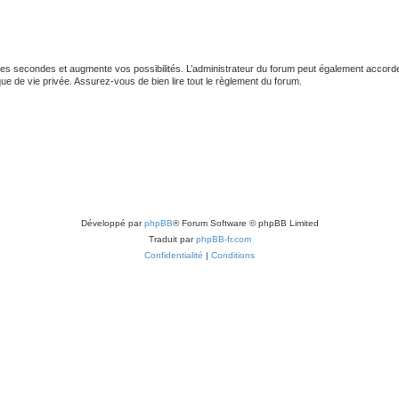
es secondes et augmente vos possibilités. L’administrateur du forum peut également accord
que de vie privée. Assurez-vous de bien lire tout le règlement du forum.
Développé par
phpBB
® Forum Software © phpBB Limited
Traduit par
phpBB-fr.com
Confidentialité
|
Conditions