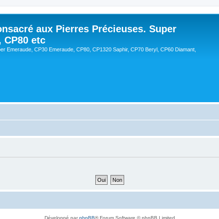
onsacré aux Pierres Précieuses. Super
, CP80 etc
er Emeraude, CP30 Emeraude, CP80, CP1320 Saphir, CP70 Beryl, CP60 Diamant,
Développé par
phpBB
® Forum Software © phpBB Limited