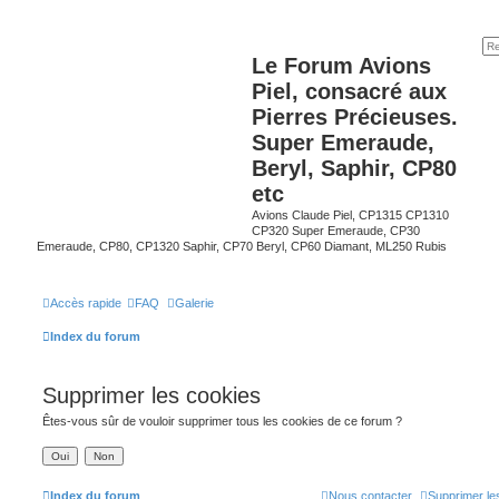
Le Forum Avions
Piel, consacré aux
Pierres Précieuses.
Super Emeraude,
Beryl, Saphir, CP80
etc
Avions Claude Piel, CP1315 CP1310
CP320 Super Emeraude, CP30
Emeraude, CP80, CP1320 Saphir, CP70 Beryl, CP60 Diamant, ML250 Rubis
Accès rapide
FAQ
Galerie
Index du forum
Supprimer les cookies
Êtes-vous sûr de vouloir supprimer tous les cookies de ce forum ?
Index du forum
Nous contacter
Supprimer le