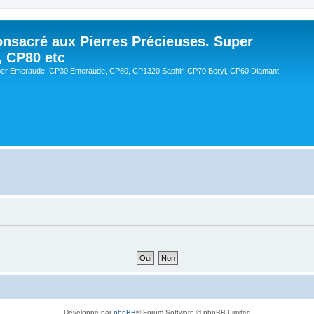
onsacré aux Pierres Précieuses. Super
, CP80 etc
er Emeraude, CP30 Emeraude, CP80, CP1320 Saphir, CP70 Beryl, CP60 Diamant,
Développé par
phpBB
® Forum Software © phpBB Limited