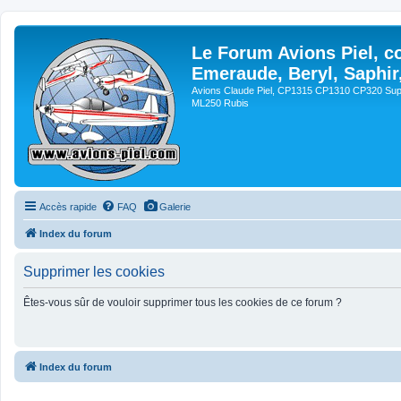
Le Forum Avions Piel, c
Emeraude, Beryl, Saphir
Avions Claude Piel, CP1315 CP1310 CP320 Sup
ML250 Rubis
Accès rapide
FAQ
Galerie
Index du forum
Supprimer les cookies
Êtes-vous sûr de vouloir supprimer tous les cookies de ce forum ?
Index du forum