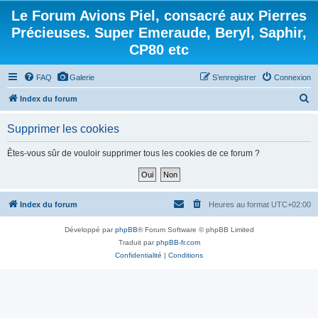
Le Forum Avions Piel, consacré aux Pierres
Précieuses. Super Emeraude, Beryl, Saphir,
CP80 etc
FAQ
Galerie
S’enregistrer
Connexion
R
Index du forum
e
Supprimer les cookies
c
h
Êtes-vous sûr de vouloir supprimer tous les cookies de ce forum ?
e
r
c
Index du forum
Heures au format
UTC+02:00
h
Développé par
phpBB
® Forum Software © phpBB Limited
e
Traduit par
phpBB-fr.com
r
Confidentialité
|
Conditions