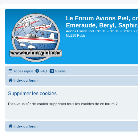
Le Forum Avions Piel, c
Emeraude, Beryl, Saphir
Avions Claude Piel, CP1315 CP1310 CP320 Sup
ML250 Rubis
Accès rapide
FAQ
Galerie
Index du forum
Supprimer les cookies
Êtes-vous sûr de vouloir supprimer tous les cookies de ce forum ?
Index du forum