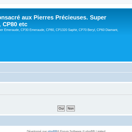
onsacré aux Pierres Précieuses. Super
, CP80 etc
er Emeraude, CP30 Emeraude, CP80, CP1320 Saphir, CP70 Beryl, CP60 Diamant,
Développé par
phpBB
® Forum Software © phpBB Limited