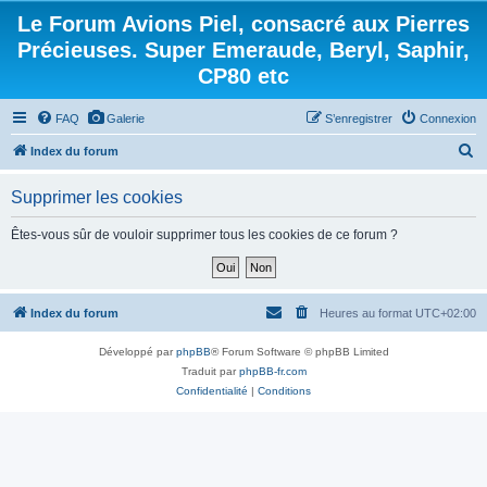
Le Forum Avions Piel, consacré aux Pierres
Précieuses. Super Emeraude, Beryl, Saphir,
CP80 etc
FAQ
Galerie
S’enregistrer
Connexion
R
Index du forum
e
Supprimer les cookies
c
h
Êtes-vous sûr de vouloir supprimer tous les cookies de ce forum ?
e
r
c
Index du forum
Heures au format
UTC+02:00
h
Développé par
phpBB
® Forum Software © phpBB Limited
e
Traduit par
phpBB-fr.com
r
Confidentialité
|
Conditions