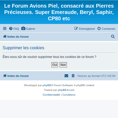
Le Forum Avions Piel, consacré aux Pierres
Précieuses. Super Emeraude, Beryl, Saphir,
CP80 etc
FAQ
Galerie
S’enregistrer
Connexion
R
Index du forum
e
Supprimer les cookies
c
h
Êtes-vous sûr de vouloir supprimer tous les cookies de ce forum ?
e
r
c
Index du forum
Heures au format
UTC+02:00
h
Développé par
phpBB
® Forum Software © phpBB Limited
e
Traduit par
phpBB-fr.com
r
Confidentialité
|
Conditions