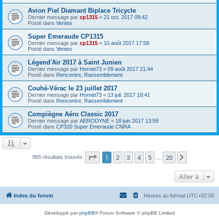
Avion Piel Diamant Biplace Tricycle
Dernier message par
cp1315
«
21 oct. 2017 09:42
Posté dans
Ventes
Super Emeraude CP1315
Dernier message par
cp1315
«
10 août 2017 17:58
Posté dans
Ventes
Légend'Air 2017 à Saint Junien
Dernier message par
Hornet73
«
09 août 2017 21:44
Posté dans
Rencontre, Rassemblement
Couhé-Vérac le 23 juillet 2017
Dernier message par
Hornet73
«
13 juil. 2017 18:41
Posté dans
Rencontre, Rassemblement
Compiègne Aéro Classic 2017
Dernier message par
AERODYNE
«
18 juin 2017 13:59
Posté dans
CP320 Super Emeraude CNRA
Page
1
sur
20
1
2
3
4
5
20
Suivante
965 résultats trouvés
…
Aller à
Index du forum
Heures au format
UTC+02:00
Développé par
phpBB
® Forum Software © phpBB Limited