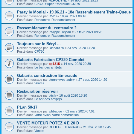
Dernier message par
AERODYNE
«
24 août 2021 15:27
Posté dans
CP320 Super Emeraude CNRA
Paray le Monial - 19.06.21 - 18e Rassemblement Traîne-Queue
Dernier message par
D520
«
18 juil. 2021 08:16
Posté dans
Rencontre, Rassemblement
Rassemblement du centenaire ?
Dernier message par
Philippe Dejean
«
27 févr. 2021 09:28
Posté dans
Rencontre, Rassemblement
Toujours sur le Béryl ...
Dernier message par
Richard78
«
23 nov. 2020 14:20
Posté dans
CP750
Gabarits Fabrication CP320 Complet
Dernier message par
cp1315
«
14 nov. 2020 20:39
Posté dans
Le bar des ami(e)s
Gabarits construction Emeraude
Dernier message par
pierre-yves aubry
«
27 sept. 2020 14:20
Posté dans
Ventes
Restauration réservoir
Dernier message par
pitch
«
16 août 2020 18:20
Posté dans
Le bar des ami(e)s
PLan 50-17
Dernier message par
jphbague
«
02 mars 2020 07:01
Posté dans
Votre avion, votre construction
VENTE MOTEUR POTEZ 4 E 20 D
Dernier message par
DELIEGE BERNARD
«
21 févr. 2020 17:45
Posté dans
Ventes