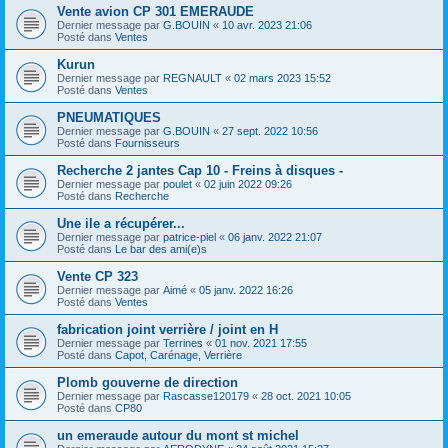
Vente avion CP 301 EMERAUDE
Dernier message par
G.BOUIN
«
10 avr. 2023 21:06
Posté dans
Ventes
Kurun
Dernier message par
REGNAULT
«
02 mars 2023 15:52
Posté dans
Ventes
PNEUMATIQUES
Dernier message par
G.BOUIN
«
27 sept. 2022 10:56
Posté dans
Fournisseurs
Recherche 2 jantes Cap 10 - Freins à disques -
Dernier message par
poulet
«
02 juin 2022 09:26
Posté dans
Recherche
Une ile a récupérer...
Dernier message par
patrice-piel
«
06 janv. 2022 21:07
Posté dans
Le bar des ami(e)s
Vente CP 323
Dernier message par
Aimé
«
05 janv. 2022 16:26
Posté dans
Ventes
fabrication joint verrière / joint en H
Dernier message par
Terrines
«
01 nov. 2021 17:55
Posté dans
Capot, Carénage, Verrière
Plomb gouverne de direction
Dernier message par
Rascasse120179
«
28 oct. 2021 10:05
Posté dans
CP80
un emeraude autour du mont st michel