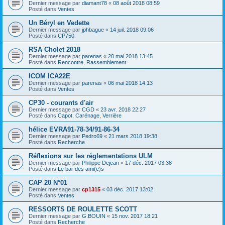
Dernier message par
diamant78
«
08 août 2018 08:59
Posté dans
Ventes
Un Béryl en Vedette
Dernier message par
jphbague
«
14 juil. 2018 09:06
Posté dans
CP750
RSA Cholet 2018
Dernier message par
parenas
«
20 mai 2018 13:45
Posté dans
Rencontre, Rassemblement
ICOM ICA22E
Dernier message par
parenas
«
06 mai 2018 14:13
Posté dans
Ventes
CP30 - courants d'air
Dernier message par
CGD
«
23 avr. 2018 22:27
Posté dans
Capot, Carénage, Verrière
hélice EVRA91-78-34/91-86-34
Dernier message par
Pedro69
«
21 mars 2018 19:38
Posté dans
Recherche
Réflexions sur les réglementations ULM
Dernier message par
Philippe Dejean
«
17 déc. 2017 03:38
Posté dans
Le bar des ami(e)s
CAP 20 N°01
Dernier message par
cp1315
«
03 déc. 2017 13:02
Posté dans
Ventes
RESSORTS DE ROULETTE SCOTT
Dernier message par
G.BOUIN
«
15 nov. 2017 18:21
Posté dans
Recherche