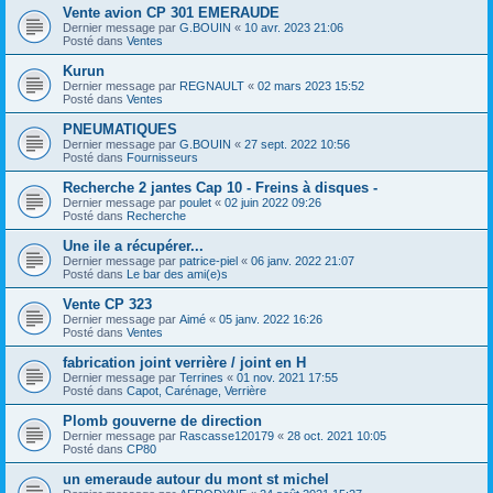
Vente avion CP 301 EMERAUDE
Dernier message par
G.BOUIN
«
10 avr. 2023 21:06
Posté dans
Ventes
Kurun
Dernier message par
REGNAULT
«
02 mars 2023 15:52
Posté dans
Ventes
PNEUMATIQUES
Dernier message par
G.BOUIN
«
27 sept. 2022 10:56
Posté dans
Fournisseurs
Recherche 2 jantes Cap 10 - Freins à disques -
Dernier message par
poulet
«
02 juin 2022 09:26
Posté dans
Recherche
Une ile a récupérer...
Dernier message par
patrice-piel
«
06 janv. 2022 21:07
Posté dans
Le bar des ami(e)s
Vente CP 323
Dernier message par
Aimé
«
05 janv. 2022 16:26
Posté dans
Ventes
fabrication joint verrière / joint en H
Dernier message par
Terrines
«
01 nov. 2021 17:55
Posté dans
Capot, Carénage, Verrière
Plomb gouverne de direction
Dernier message par
Rascasse120179
«
28 oct. 2021 10:05
Posté dans
CP80
un emeraude autour du mont st michel