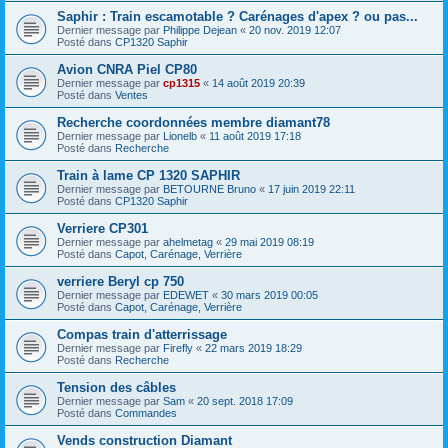
Saphir : Train escamotable ? Carénages d'apex ? ou pas...
Dernier message par
Philippe Dejean
«
20 nov. 2019 12:07
Posté dans
CP1320 Saphir
Avion CNRA Piel CP80
Dernier message par
cp1315
«
14 août 2019 20:39
Posté dans
Ventes
Recherche coordonnées membre diamant78
Dernier message par
Lionelb
«
11 août 2019 17:18
Posté dans
Recherche
Train à lame CP 1320 SAPHIR
Dernier message par
BETOURNE Bruno
«
17 juin 2019 22:11
Posté dans
CP1320 Saphir
Verriere CP301
Dernier message par
ahelmetag
«
29 mai 2019 08:19
Posté dans
Capot, Carénage, Verrière
verriere Beryl cp 750
Dernier message par
EDEWET
«
30 mars 2019 00:05
Posté dans
Capot, Carénage, Verrière
Compas train d'atterrissage
Dernier message par
Firefly
«
22 mars 2019 18:29
Posté dans
Recherche
Tension des câbles
Dernier message par
Sam
«
20 sept. 2018 17:09
Posté dans
Commandes
Vends construction Diamant