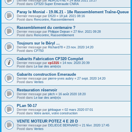
Dernier message par
AERODYNE
«
24 août 2021 15:27
Posté dans
CP320 Super Emeraude CNRA
Paray le Monial - 19.06.21 - 18e Rassemblement Traîne-Queue
Dernier message par
D520
«
18 juil. 2021 08:16
Posté dans
Rencontre, Rassemblement
Rassemblement du centenaire ?
Dernier message par
Philippe Dejean
«
27 févr. 2021 09:28
Posté dans
Rencontre, Rassemblement
Toujours sur le Béryl ...
Dernier message par
Richard78
«
23 nov. 2020 14:20
Posté dans
CP750
Gabarits Fabrication CP320 Complet
Dernier message par
cp1315
«
14 nov. 2020 20:39
Posté dans
Le bar des ami(e)s
Gabarits construction Emeraude
Dernier message par
pierre-yves aubry
«
27 sept. 2020 14:20
Posté dans
Ventes
Restauration réservoir
Dernier message par
pitch
«
16 août 2020 18:20
Posté dans
Le bar des ami(e)s
PLan 50-17
Dernier message par
jphbague
«
02 mars 2020 07:01
Posté dans
Votre avion, votre construction
VENTE MOTEUR POTEZ 4 E 20 D
Dernier message par
DELIEGE BERNARD
«
21 févr. 2020 17:45
Posté dans
Ventes