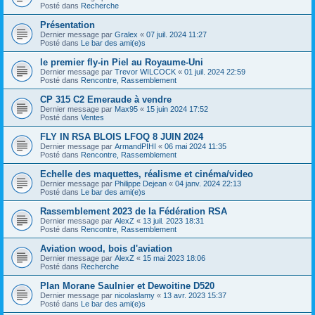
Posté dans
Recherche
Présentation
Dernier message par
Gralex
«
07 juil. 2024 11:27
Posté dans
Le bar des ami(e)s
le premier fly-in Piel au Royaume-Uni
Dernier message par
Trevor WILCOCK
«
01 juil. 2024 22:59
Posté dans
Rencontre, Rassemblement
CP 315 C2 Emeraude à vendre
Dernier message par
Max95
«
15 juin 2024 17:52
Posté dans
Ventes
FLY IN RSA BLOIS LFOQ 8 JUIN 2024
Dernier message par
ArmandPIHI
«
06 mai 2024 11:35
Posté dans
Rencontre, Rassemblement
Echelle des maquettes, réalisme et cinéma/video
Dernier message par
Philippe Dejean
«
04 janv. 2024 22:13
Posté dans
Le bar des ami(e)s
Rassemblement 2023 de la Fédération RSA
Dernier message par
AlexZ
«
13 juil. 2023 18:31
Posté dans
Rencontre, Rassemblement
Aviation wood, bois d'aviation
Dernier message par
AlexZ
«
15 mai 2023 18:06
Posté dans
Recherche
Plan Morane Saulnier et Dewoitine D520
Dernier message par
nicolaslamy
«
13 avr. 2023 15:37
Posté dans
Le bar des ami(e)s