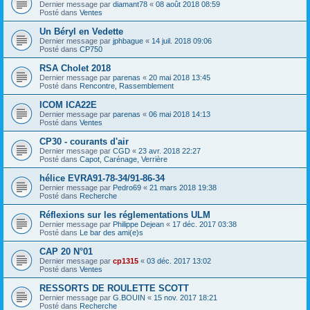
Dernier message par
diamant78
«
08 août 2018 08:59
Posté dans
Ventes
Un Béryl en Vedette
Dernier message par
jphbague
«
14 juil. 2018 09:06
Posté dans
CP750
RSA Cholet 2018
Dernier message par
parenas
«
20 mai 2018 13:45
Posté dans
Rencontre, Rassemblement
ICOM ICA22E
Dernier message par
parenas
«
06 mai 2018 14:13
Posté dans
Ventes
CP30 - courants d'air
Dernier message par
CGD
«
23 avr. 2018 22:27
Posté dans
Capot, Carénage, Verrière
hélice EVRA91-78-34/91-86-34
Dernier message par
Pedro69
«
21 mars 2018 19:38
Posté dans
Recherche
Réflexions sur les réglementations ULM
Dernier message par
Philippe Dejean
«
17 déc. 2017 03:38
Posté dans
Le bar des ami(e)s
CAP 20 N°01
Dernier message par
cp1315
«
03 déc. 2017 13:02
Posté dans
Ventes
RESSORTS DE ROULETTE SCOTT
Dernier message par
G.BOUIN
«
15 nov. 2017 18:21
Posté dans
Recherche