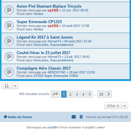
Avion Piel Diamant Biplace Tricycle
Dernier message par
cp1315
«
21 oct. 2017 09:42
Posté dans
Ventes
Super Emeraude CP1315
Dernier message par
cp1315
«
10 août 2017 17:58
Posté dans
Ventes
Légend'Air 2017 à Saint Junien
Dernier message par
Hornet73
«
09 août 2017 21:44
Posté dans
Rencontre, Rassemblement
Couhé-Vérac le 23 juillet 2017
Dernier message par
Hornet73
«
13 juil. 2017 18:41
Posté dans
Rencontre, Rassemblement
Compiègne Aéro Classic 2017
Dernier message par
AERODYNE
«
18 juin 2017 13:59
Posté dans
CP320 Super Emeraude CNRA
Page
1
sur
20
1
2
3
4
5
20
Suivante
965 résultats trouvés
…
Aller à
Index du forum
Heures au format
UTC+02:00
Développé par
phpBB
® Forum Software © phpBB Limited