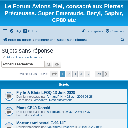
Le Forum Avions Piel, consacré aux Pierres
Précieuses. Super Emeraude, Beryl, Saphir,
CP80 etc
FAQ
Galerie
S’enregistrer
Connexion
R
Index du forum
Rechercher
Sujets sans réponse
e
Sujets sans réponse
c
Aller à la recherche avancée
h
Rechercher
Recherche avancée
e
Page
1
sur
20
1
2
3
4
5
20
Suivante
965 résultats trouvés
r
…
c
Sujets
h
Fly In A Blois LFOQ 13 Juin 2026
e
Dernier message par
ArmandPIHI
«
23 avr. 2026 08:28
Posté dans
Rencontre, Rassemblement
r
Plans CP40 Donald
Dernier message par
woodplane
«
07 avr. 2026 15:37
Posté dans
Ventes
Moteur continental C-90-14F
Dernier message par
Alexandre Brossard
«
08 mai 2025 18:16