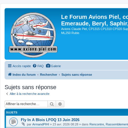
Le Forum Avions Piel, c
Emeraude, Beryl, Saphir
Avions Claude Piel, CP1315 CP1310 CP320 Sup
ML250 Rubis
Accès rapide
FAQ
Galerie
Index du forum
Rechercher
Sujets sans réponse
Sujets sans réponse
Aller à la recherche avancée
Rechercher
Recherche avancée
SUJETS
Fly In A Blois LFOQ 13 Juin 2026
par
ArmandPIHI
»
23 avr. 2026 08:28
» dans
Rencontre, Rassemblemen