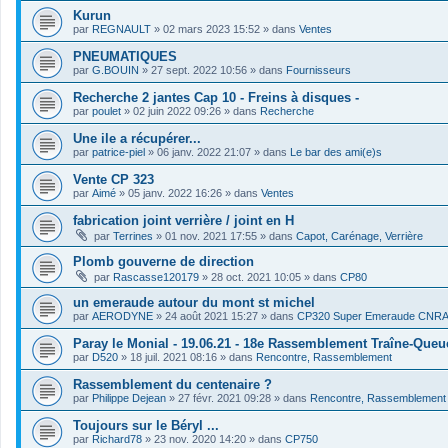
Kurun
par
REGNAULT
»
02 mars 2023 15:52
» dans
Ventes
PNEUMATIQUES
par
G.BOUIN
»
27 sept. 2022 10:56
» dans
Fournisseurs
Recherche 2 jantes Cap 10 - Freins à disques -
par
poulet
»
02 juin 2022 09:26
» dans
Recherche
Une ile a récupérer...
par
patrice-piel
»
06 janv. 2022 21:07
» dans
Le bar des ami(e)s
Vente CP 323
par
Aimé
»
05 janv. 2022 16:26
» dans
Ventes
fabrication joint verrière / joint en H
par
Terrines
»
01 nov. 2021 17:55
» dans
Capot, Carénage, Verrière
Plomb gouverne de direction
par
Rascasse120179
»
28 oct. 2021 10:05
» dans
CP80
un emeraude autour du mont st michel
par
AERODYNE
»
24 août 2021 15:27
» dans
CP320 Super Emeraude CNR
Paray le Monial - 19.06.21 - 18e Rassemblement Traîne-Queu
par
D520
»
18 juil. 2021 08:16
» dans
Rencontre, Rassemblement
Rassemblement du centenaire ?
par
Philippe Dejean
»
27 févr. 2021 09:28
» dans
Rencontre, Rassemblement
Toujours sur le Béryl ...
par
Richard78
»
23 nov. 2020 14:20
» dans
CP750