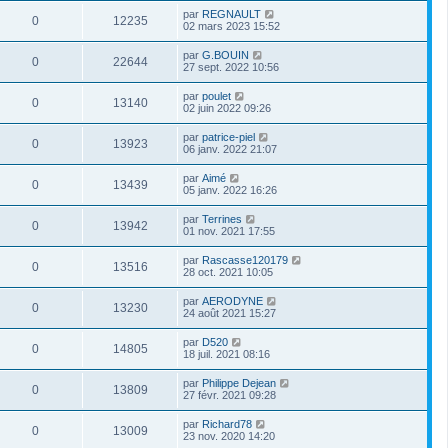
par
REGNAULT
0
12235
02 mars 2023 15:52
par
G.BOUIN
0
22644
27 sept. 2022 10:56
par
poulet
0
13140
02 juin 2022 09:26
par
patrice-piel
0
13923
06 janv. 2022 21:07
par
Aimé
0
13439
05 janv. 2022 16:26
par
Terrines
0
13942
01 nov. 2021 17:55
par
Rascasse120179
0
13516
28 oct. 2021 10:05
par
AERODYNE
0
13230
24 août 2021 15:27
par
D520
0
14805
18 juil. 2021 08:16
par
Philippe Dejean
0
13809
27 févr. 2021 09:28
par
Richard78
0
13009
23 nov. 2020 14:20