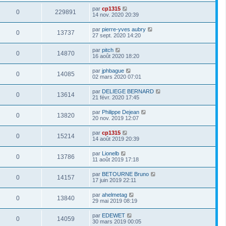
par
cp1315
0
229891
14 nov. 2020 20:39
par
pierre-yves aubry
0
13737
27 sept. 2020 14:20
par
pitch
0
14870
16 août 2020 18:20
par
jphbague
0
14085
02 mars 2020 07:01
par
DELIEGE BERNARD
0
13614
21 févr. 2020 17:45
par
Philippe Dejean
0
13820
20 nov. 2019 12:07
par
cp1315
0
15214
14 août 2019 20:39
par
Lionelb
0
13786
11 août 2019 17:18
par
BETOURNE Bruno
0
14157
17 juin 2019 22:11
par
ahelmetag
0
13840
29 mai 2019 08:19
par
EDEWET
0
14059
30 mars 2019 00:05