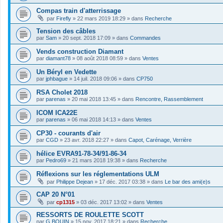
Compas train d'atterrissage
par
Firefly
»
22 mars 2019 18:29
» dans
Recherche
Tension des câbles
par
Sam
»
20 sept. 2018 17:09
» dans
Commandes
Vends construction Diamant
par
diamant78
»
08 août 2018 08:59
» dans
Ventes
Un Béryl en Vedette
par
jphbague
»
14 juil. 2018 09:06
» dans
CP750
RSA Cholet 2018
par
parenas
»
20 mai 2018 13:45
» dans
Rencontre, Rassemblement
ICOM ICA22E
par
parenas
»
06 mai 2018 14:13
» dans
Ventes
CP30 - courants d'air
par
CGD
»
23 avr. 2018 22:27
» dans
Capot, Carénage, Verrière
hélice EVRA91-78-34/91-86-34
par
Pedro69
»
21 mars 2018 19:38
» dans
Recherche
Réflexions sur les réglementations ULM
par
Philippe Dejean
»
17 déc. 2017 03:38
» dans
Le bar des ami(e)s
CAP 20 N°01
par
cp1315
»
03 déc. 2017 13:02
» dans
Ventes
RESSORTS DE ROULETTE SCOTT
par
G.BOUIN
»
15 nov. 2017 18:21
» dans
Recherche