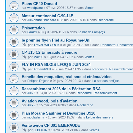
Plans CP40 Donald
par
woodplane
»
07 avr. 2026 15:37
» dans
Ventes
Moteur continental C-90-14F
par
Alexandre Brossard
»
08 mai 2025 18:16
» dans
Recherche
Présentation
par
Gralex
»
07 juil. 2024 11:27
» dans
Le bar des ami(e)s
le premier fly-in Piel au Royaume-Uni
par
Trevor WILCOCK
»
01 juil. 2024 22:59
» dans
Rencontre, Rassembl
CP 315 C2 Emeraude à vendre
par
Max95
»
15 juin 2024 17:52
» dans
Ventes
FLY IN RSA BLOIS LFOQ 8 JUIN 2024
par
ArmandPIHI
»
06 mai 2024 11:35
» dans
Rencontre, Rassemblement
Echelle des maquettes, réalisme et cinéma/video
par
Philippe Dejean
»
04 janv. 2024 22:13
» dans
Le bar des ami(e)s
Rassemblement 2023 de la Fédération RSA
par
AlexZ
»
13 juil. 2023 18:31
» dans
Rencontre, Rassemblement
Aviation wood, bois d'aviation
par
AlexZ
»
15 mai 2023 18:06
» dans
Recherche
Plan Morane Saulnier et Dewoitine D520
par
nicolaslamy
»
13 avr. 2023 15:37
» dans
Le bar des ami(e)s
Vente avion CP 301 EMERAUDE
par
G.BOUIN
»
10 avr. 2023 21:06
» dans
Ventes