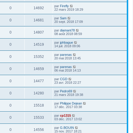
par
Firefly
0
14692
22 mars 2019 18:29
par
Sam
0
14681
20 sept. 2018 17:09
par
diamant78
0
14807
08 août 2018 08:59
par
jphbague
0
14519
14 juil. 2018 09:06
par
parenas
0
15352
20 mai 2018 13:45
par
parenas
0
14659
06 mai 2018 14:13
par
CGD
0
14477
23 avr. 2018 22:27
par
Pedro69
0
14280
21 mars 2018 19:38
par
Philippe Dejean
0
15518
17 déc. 2017 03:38
par
cp1315
0
15533
03 déc. 2017 13:02
par
G.BOUIN
0
14556
15 nov. 2017 18:21