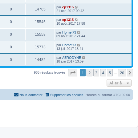
par
cp1315
0
14765
21 oct. 2017 09:42
par
cp1315
0
15545
10 août 2017 17:58
par
Hornet73
0
15558
09 août 2017 21:44
par
Hornet73
0
15773
13 juil. 2017 18:41
par
AERODYNE
0
14482
18 juin 2017 13:59
Page
1
sur
20
1
2
3
4
5
20
S
965 résultats trouvés
…
Aller à
Nous contacter
Supprimer les cookies
Heures au format
UTC+02:00