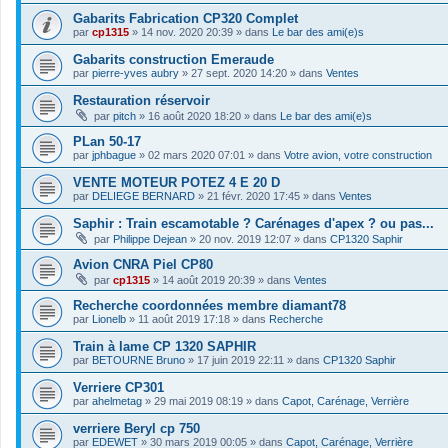
Gabarits Fabrication CP320 Complet
par
cp1315
»
14 nov. 2020 20:39
» dans
Le bar des ami(e)s
Gabarits construction Emeraude
par
pierre-yves aubry
»
27 sept. 2020 14:20
» dans
Ventes
Restauration réservoir
par
pitch
»
16 août 2020 18:20
» dans
Le bar des ami(e)s
PLan 50-17
par
jphbague
»
02 mars 2020 07:01
» dans
Votre avion, votre construction
VENTE MOTEUR POTEZ 4 E 20 D
par
DELIEGE BERNARD
»
21 févr. 2020 17:45
» dans
Ventes
Saphir : Train escamotable ? Carénages d'apex ? ou pas...
par
Philippe Dejean
»
20 nov. 2019 12:07
» dans
CP1320 Saphir
Avion CNRA Piel CP80
par
cp1315
»
14 août 2019 20:39
» dans
Ventes
Recherche coordonnées membre diamant78
par
Lionelb
»
11 août 2019 17:18
» dans
Recherche
Train à lame CP 1320 SAPHIR
par
BETOURNE Bruno
»
17 juin 2019 22:11
» dans
CP1320 Saphir
Verriere CP301
par
ahelmetag
»
29 mai 2019 08:19
» dans
Capot, Carénage, Verrière
verriere Beryl cp 750
par
EDEWET
»
30 mars 2019 00:05
» dans
Capot, Carénage, Verrière