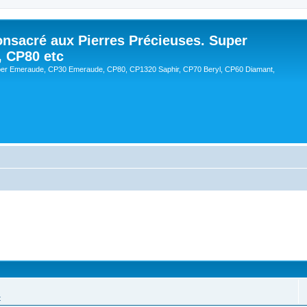
onsacré aux Pierres Précieuses. Super
, CP80 etc
er Emeraude, CP30 Emeraude, CP80, CP1320 Saphir, CP70 Beryl, CP60 Diamant,
t