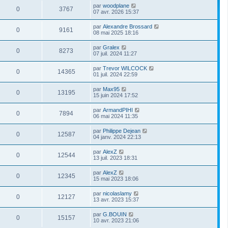
par
woodplane
0
3767
07 avr. 2026 15:37
par
Alexandre Brossard
0
9161
08 mai 2025 18:16
par
Gralex
0
8273
07 juil. 2024 11:27
par
Trevor WILCOCK
0
14365
01 juil. 2024 22:59
par
Max95
0
13195
15 juin 2024 17:52
par
ArmandPIHI
0
7894
06 mai 2024 11:35
par
Philippe Dejean
0
12587
04 janv. 2024 22:13
par
AlexZ
0
12544
13 juil. 2023 18:31
par
AlexZ
0
12345
15 mai 2023 18:06
par
nicolaslamy
0
12127
13 avr. 2023 15:37
par
G.BOUIN
0
15157
10 avr. 2023 21:06