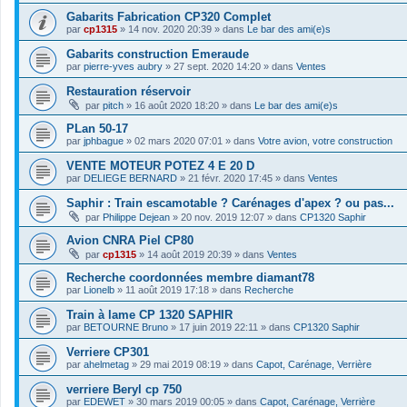
Gabarits Fabrication CP320 Complet
par
cp1315
»
14 nov. 2020 20:39
» dans
Le bar des ami(e)s
Gabarits construction Emeraude
par
pierre-yves aubry
»
27 sept. 2020 14:20
» dans
Ventes
Restauration réservoir
par
pitch
»
16 août 2020 18:20
» dans
Le bar des ami(e)s
PLan 50-17
par
jphbague
»
02 mars 2020 07:01
» dans
Votre avion, votre construction
VENTE MOTEUR POTEZ 4 E 20 D
par
DELIEGE BERNARD
»
21 févr. 2020 17:45
» dans
Ventes
Saphir : Train escamotable ? Carénages d'apex ? ou pas...
par
Philippe Dejean
»
20 nov. 2019 12:07
» dans
CP1320 Saphir
Avion CNRA Piel CP80
par
cp1315
»
14 août 2019 20:39
» dans
Ventes
Recherche coordonnées membre diamant78
par
Lionelb
»
11 août 2019 17:18
» dans
Recherche
Train à lame CP 1320 SAPHIR
par
BETOURNE Bruno
»
17 juin 2019 22:11
» dans
CP1320 Saphir
Verriere CP301
par
ahelmetag
»
29 mai 2019 08:19
» dans
Capot, Carénage, Verrière
verriere Beryl cp 750
par
EDEWET
»
30 mars 2019 00:05
» dans
Capot, Carénage, Verrière