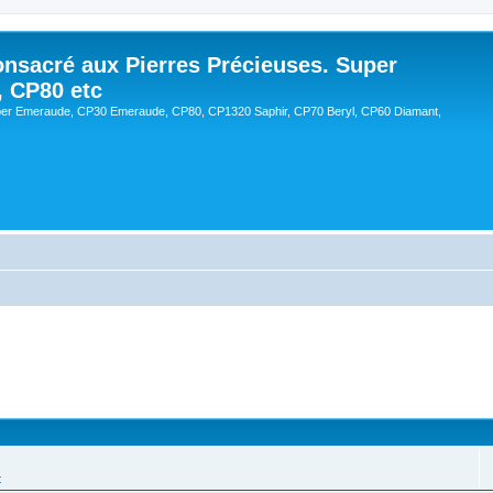
onsacré aux Pierres Précieuses. Super
, CP80 etc
er Emeraude, CP30 Emeraude, CP80, CP1320 Saphir, CP70 Beryl, CP60 Diamant,
t