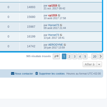
par
cp1315
0
14893
21 oct. 2017 09:42
par
cp1315
0
15680
10 août 2017 17:58
par
Hornet73
0
15987
09 août 2017 21:44
par
Hornet73
0
16199
13 juil. 2017 18:41
par
AERODYNE
0
14742
18 juin 2017 13:59
Page
1
sur
20
1
2
3
4
5
20
S
965 résultats trouvés
…
Aller à
Nous contacter
Supprimer les cookies
Heures au format
UTC+02:00