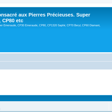
onsacré aux Pierres Précieuses. Super
, CP80 etc
er Emeraude, CP30 Emeraude, CP80, CP1320 Saphir, CP70 Beryl, CP60 Diamant,
t