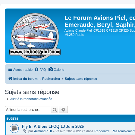
Le Forum Avions Piel, c
Emeraude, Beryl, Saphir
Avions Claude Piel, CP1315 CP1310 CP320 Sup
ML250 Rubis
Accès rapide
FAQ
Galerie
Index du forum
Rechercher
Sujets sans réponse
Sujets sans réponse
Aller à la recherche avancée
Rechercher
Recherche avancée
SUJETS
Fly In A Blois LFOQ 13 Juin 2026
par
ArmandPIHI
»
23 avr. 2026 08:28
» dans
Rencontre, Rassemblemen