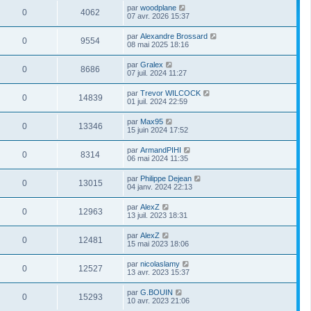
par
woodplane
0
4062
07 avr. 2026 15:37
par
Alexandre Brossard
0
9554
08 mai 2025 18:16
par
Gralex
0
8686
07 juil. 2024 11:27
par
Trevor WILCOCK
0
14839
01 juil. 2024 22:59
par
Max95
0
13346
15 juin 2024 17:52
par
ArmandPIHI
0
8314
06 mai 2024 11:35
par
Philippe Dejean
0
13015
04 janv. 2024 22:13
par
AlexZ
0
12963
13 juil. 2023 18:31
par
AlexZ
0
12481
15 mai 2023 18:06
par
nicolaslamy
0
12527
13 avr. 2023 15:37
par
G.BOUIN
0
15293
10 avr. 2023 21:06