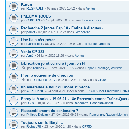
Kurun
par
REGNAULT
»
02 mars 2023 15:52
» dans
Ventes
PNEUMATIQUES
par
G.BOUIN
»
27 sept. 2022 10:56
» dans
Fournisseurs
Recherche 2 jantes Cap 10 - Freins à disques -
par
poulet
»
02 juin 2022 09:26
» dans
Recherche
Une ile a récupérer...
par
patrice-piel
»
06 janv. 2022 21:07
» dans
Le bar des ami(e)s
Vente CP 323
par
Aimé
»
05 janv. 2022 16:26
» dans
Ventes
fabrication joint verrière / joint en H
par
Terrines
»
01 nov. 2021 17:55
» dans
Capot, Carénage, Verrière
Plomb gouverne de direction
par
Rascasse120179
»
28 oct. 2021 10:05
» dans
CP80
un emeraude autour du mont st michel
par
AERODYNE
»
24 août 2021 15:27
» dans
CP320 Super Emeraude CNR
Paray le Monial - 19.06.21 - 18e Rassemblement Traîne-Queu
par
D520
»
18 juil. 2021 08:16
» dans
Rencontre, Rassemblement
Rassemblement du centenaire ?
par
Philippe Dejean
»
27 févr. 2021 09:28
» dans
Rencontre, Rassemblement
Toujours sur le Béryl ...
par
Richard78
»
23 nov. 2020 14:20
» dans
CP750