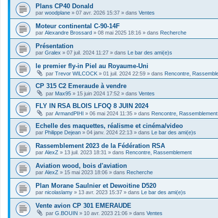
Plans CP40 Donald
par
woodplane
»
07 avr. 2026 15:37
» dans
Ventes
Moteur continental C-90-14F
par
Alexandre Brossard
»
08 mai 2025 18:16
» dans
Recherche
Présentation
par
Gralex
»
07 juil. 2024 11:27
» dans
Le bar des ami(e)s
le premier fly-in Piel au Royaume-Uni
par
Trevor WILCOCK
»
01 juil. 2024 22:59
» dans
Rencontre, Rassembl
CP 315 C2 Emeraude à vendre
par
Max95
»
15 juin 2024 17:52
» dans
Ventes
FLY IN RSA BLOIS LFOQ 8 JUIN 2024
par
ArmandPIHI
»
06 mai 2024 11:35
» dans
Rencontre, Rassemblement
Echelle des maquettes, réalisme et cinéma/video
par
Philippe Dejean
»
04 janv. 2024 22:13
» dans
Le bar des ami(e)s
Rassemblement 2023 de la Fédération RSA
par
AlexZ
»
13 juil. 2023 18:31
» dans
Rencontre, Rassemblement
Aviation wood, bois d'aviation
par
AlexZ
»
15 mai 2023 18:06
» dans
Recherche
Plan Morane Saulnier et Dewoitine D520
par
nicolaslamy
»
13 avr. 2023 15:37
» dans
Le bar des ami(e)s
Vente avion CP 301 EMERAUDE
par
G.BOUIN
»
10 avr. 2023 21:06
» dans
Ventes