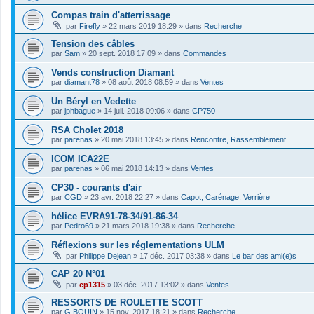
Compas train d'atterrissage
par
Firefly
»
22 mars 2019 18:29
» dans
Recherche
Tension des câbles
par
Sam
»
20 sept. 2018 17:09
» dans
Commandes
Vends construction Diamant
par
diamant78
»
08 août 2018 08:59
» dans
Ventes
Un Béryl en Vedette
par
jphbague
»
14 juil. 2018 09:06
» dans
CP750
RSA Cholet 2018
par
parenas
»
20 mai 2018 13:45
» dans
Rencontre, Rassemblement
ICOM ICA22E
par
parenas
»
06 mai 2018 14:13
» dans
Ventes
CP30 - courants d'air
par
CGD
»
23 avr. 2018 22:27
» dans
Capot, Carénage, Verrière
hélice EVRA91-78-34/91-86-34
par
Pedro69
»
21 mars 2018 19:38
» dans
Recherche
Réflexions sur les réglementations ULM
par
Philippe Dejean
»
17 déc. 2017 03:38
» dans
Le bar des ami(e)s
CAP 20 N°01
par
cp1315
»
03 déc. 2017 13:02
» dans
Ventes
RESSORTS DE ROULETTE SCOTT
par
G.BOUIN
»
15 nov. 2017 18:21
» dans
Recherche