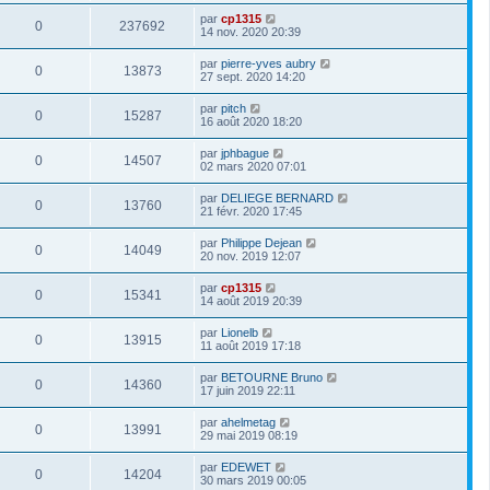
par
cp1315
0
237692
14 nov. 2020 20:39
par
pierre-yves aubry
0
13873
27 sept. 2020 14:20
par
pitch
0
15287
16 août 2020 18:20
par
jphbague
0
14507
02 mars 2020 07:01
par
DELIEGE BERNARD
0
13760
21 févr. 2020 17:45
par
Philippe Dejean
0
14049
20 nov. 2019 12:07
par
cp1315
0
15341
14 août 2019 20:39
par
Lionelb
0
13915
11 août 2019 17:18
par
BETOURNE Bruno
0
14360
17 juin 2019 22:11
par
ahelmetag
0
13991
29 mai 2019 08:19
par
EDEWET
0
14204
30 mars 2019 00:05