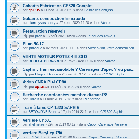
Gabarits Fabrication CP320 Complet
par
cp1315
»
14 nov. 2020 20:39
» dans
Le bar des ami(e)s
Gabarits construction Emeraude
par
pierre-yves aubry
»
27 sept. 2020 14:20
» dans
Ventes
Restauration réservoir
par
pitch
»
16 août 2020 18:20
» dans
Le bar des ami(e)s
PLan 50-17
par
jphbague
»
02 mars 2020 07:01
» dans
Votre avion, votre construction
VENTE MOTEUR POTEZ 4 E 20 D
par
DELIEGE BERNARD
»
21 févr. 2020 17:45
» dans
Ventes
Saphir : Train escamotable ? Carénages d'apex ? ou pas...
par
Philippe Dejean
»
20 nov. 2019 12:07
» dans
CP1320 Saphir
Avion CNRA Piel CP80
par
cp1315
»
14 août 2019 20:39
» dans
Ventes
Recherche coordonnées membre diamant78
par
Lionelb
»
11 août 2019 17:18
» dans
Recherche
Train à lame CP 1320 SAPHIR
par
BETOURNE Bruno
»
17 juin 2019 22:11
» dans
CP1320 Saphir
Verriere CP301
par
ahelmetag
»
29 mai 2019 08:19
» dans
Capot, Carénage, Verrière
verriere Beryl cp 750
par
EDEWET
»
30 mars 2019 00:05
» dans
Capot, Carénage, Verrière