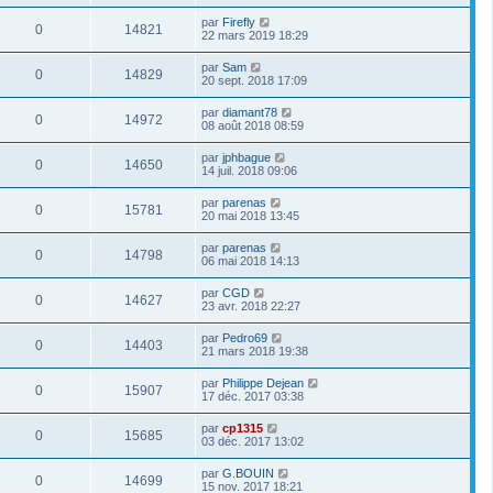
par
Firefly
0
14821
22 mars 2019 18:29
par
Sam
0
14829
20 sept. 2018 17:09
par
diamant78
0
14972
08 août 2018 08:59
par
jphbague
0
14650
14 juil. 2018 09:06
par
parenas
0
15781
20 mai 2018 13:45
par
parenas
0
14798
06 mai 2018 14:13
par
CGD
0
14627
23 avr. 2018 22:27
par
Pedro69
0
14403
21 mars 2018 19:38
par
Philippe Dejean
0
15907
17 déc. 2017 03:38
par
cp1315
0
15685
03 déc. 2017 13:02
par
G.BOUIN
0
14699
15 nov. 2017 18:21