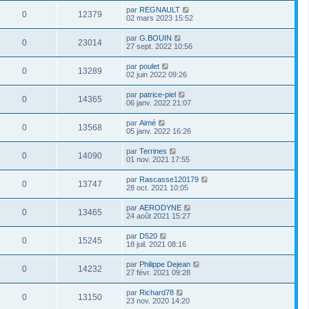
par
REGNAULT
0
12379
02 mars 2023 15:52
par
G.BOUIN
0
23014
27 sept. 2022 10:56
par
poulet
0
13289
02 juin 2022 09:26
par
patrice-piel
0
14365
06 janv. 2022 21:07
par
Aimé
0
13568
05 janv. 2022 16:26
par
Terrines
0
14090
01 nov. 2021 17:55
par
Rascasse120179
0
13747
28 oct. 2021 10:05
par
AERODYNE
0
13465
24 août 2021 15:27
par
D520
0
15245
18 juil. 2021 08:16
par
Philippe Dejean
0
14232
27 févr. 2021 09:28
par
Richard78
0
13150
23 nov. 2020 14:20