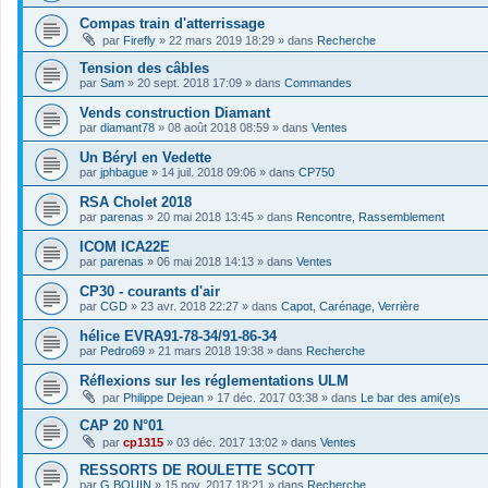
Compas train d'atterrissage
par
Firefly
»
22 mars 2019 18:29
» dans
Recherche
Tension des câbles
par
Sam
»
20 sept. 2018 17:09
» dans
Commandes
Vends construction Diamant
par
diamant78
»
08 août 2018 08:59
» dans
Ventes
Un Béryl en Vedette
par
jphbague
»
14 juil. 2018 09:06
» dans
CP750
RSA Cholet 2018
par
parenas
»
20 mai 2018 13:45
» dans
Rencontre, Rassemblement
ICOM ICA22E
par
parenas
»
06 mai 2018 14:13
» dans
Ventes
CP30 - courants d'air
par
CGD
»
23 avr. 2018 22:27
» dans
Capot, Carénage, Verrière
hélice EVRA91-78-34/91-86-34
par
Pedro69
»
21 mars 2018 19:38
» dans
Recherche
Réflexions sur les réglementations ULM
par
Philippe Dejean
»
17 déc. 2017 03:38
» dans
Le bar des ami(e)s
CAP 20 N°01
par
cp1315
»
03 déc. 2017 13:02
» dans
Ventes
RESSORTS DE ROULETTE SCOTT
par
G.BOUIN
»
15 nov. 2017 18:21
» dans
Recherche