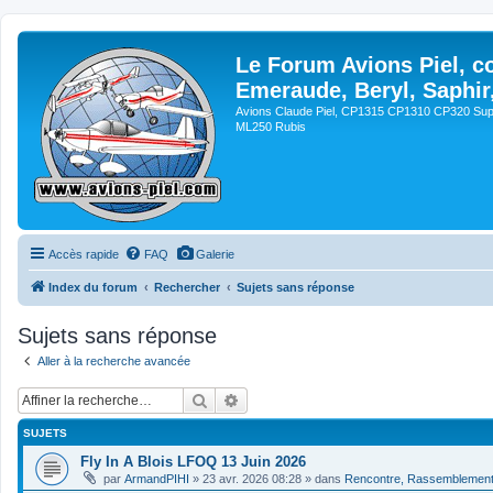
Le Forum Avions Piel, c
Emeraude, Beryl, Saphir
Avions Claude Piel, CP1315 CP1310 CP320 Sup
ML250 Rubis
Accès rapide
FAQ
Galerie
Index du forum
Rechercher
Sujets sans réponse
Sujets sans réponse
Aller à la recherche avancée
Rechercher
Recherche avancée
SUJETS
Fly In A Blois LFOQ 13 Juin 2026
par
ArmandPIHI
»
23 avr. 2026 08:28
» dans
Rencontre, Rassemblemen