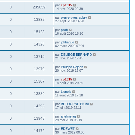
par
cp1315
0
235059
14 nov. 2020 20:39
par
pierre-yves aubry
0
13832
27 sept. 2020 14:20
par
pitch
0
15123
16 août 2020 18:20
par
jphbague
0
14326
02 mars 2020 07:01
par
DELIEGE BERNARD
0
13715
21 févr. 2020 17:45
par
Philippe Dejean
0
13979
20 nov. 2019 12:07
par
cp1315
0
15307
14 août 2019 20:39
par
Lionelb
0
13889
11 août 2019 17:18
par
BETOURNE Bruno
0
14293
17 juin 2019 22:11
par
ahelmetag
0
13948
29 mai 2019 08:19
par
EDEWET
0
14172
30 mars 2019 00:05