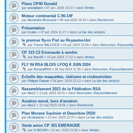
Plans CP40 Donald
par
woodplane
»
07 avr. 2026 15:37
» dans
Ventes
Moteur continental C-90-14F
par
Alexandre Brossard
»
08 mai 2025 18:16
» dans
Recherche
Présentation
par
Gralex
»
07 juil. 2024 11:27
» dans
Le bar des ami(e)s
le premier fly-in Piel au Royaume-Uni
par
Trevor WILCOCK
»
01 juil. 2024 22:59
» dans
Rencontre, Rassembl
CP 315 C2 Emeraude à vendre
par
Max95
»
15 juin 2024 17:52
» dans
Ventes
FLY IN RSA BLOIS LFOQ 8 JUIN 2024
par
ArmandPIHI
»
06 mai 2024 11:35
» dans
Rencontre, Rassemblement
Echelle des maquettes, réalisme et cinéma/video
par
Philippe Dejean
»
04 janv. 2024 22:13
» dans
Le bar des ami(e)s
Rassemblement 2023 de la Fédération RSA
par
AlexZ
»
13 juil. 2023 18:31
» dans
Rencontre, Rassemblement
Aviation wood, bois d'aviation
par
AlexZ
»
15 mai 2023 18:06
» dans
Recherche
Plan Morane Saulnier et Dewoitine D520
par
nicolaslamy
»
13 avr. 2023 15:37
» dans
Le bar des ami(e)s
Vente avion CP 301 EMERAUDE
par
G.BOUIN
»
10 avr. 2023 21:06
» dans
Ventes