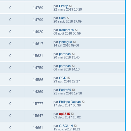
par
Firefly
0
14789
22 mars 2019 18:29
par
Sam
0
14799
20 sept. 2018 17:09
par
diamant78
0
14920
08 août 2018 08:59
par
jphbague
0
14617
14 juil. 2018 09:06
par
parenas
0
15631
20 mai 2018 13:45
par
parenas
0
14759
06 mai 2018 14:13
par
CGD
0
14586
23 avr. 2018 22:27
par
Pedro69
0
14369
21 mars 2018 19:38
par
Philippe Dejean
0
15777
17 déc. 2017 03:38
par
cp1315
0
15647
03 déc. 2017 13:02
par
G.BOUIN
0
14661
15 nov. 2017 18:21