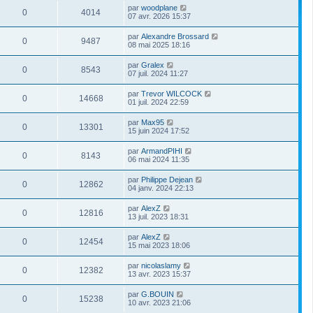
par
woodplane
0
4014
07 avr. 2026 15:37
par
Alexandre Brossard
0
9487
08 mai 2025 18:16
par
Gralex
0
8543
07 juil. 2024 11:27
par
Trevor WILCOCK
0
14668
01 juil. 2024 22:59
par
Max95
0
13301
15 juin 2024 17:52
par
ArmandPIHI
0
8143
06 mai 2024 11:35
par
Philippe Dejean
0
12862
04 janv. 2024 22:13
par
AlexZ
0
12816
13 juil. 2023 18:31
par
AlexZ
0
12454
15 mai 2023 18:06
par
nicolaslamy
0
12382
13 avr. 2023 15:37
par
G.BOUIN
0
15238
10 avr. 2023 21:06