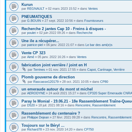
Kurun
par
REGNAULT
»
02 mars 2023 15:52
» dans
Ventes
PNEUMATIQUES
par
G.BOUIN
»
27 sept. 2022 10:56
» dans
Fournisseurs
Recherche 2 jantes Cap 10 - Freins à disques -
par
poulet
»
02 juin 2022 09:26
» dans
Recherche
Une ile a récupérer...
par
patrice-piel
»
06 janv. 2022 21:07
» dans
Le bar des ami(e)s
Vente CP 323
par
Aimé
»
05 janv. 2022 16:26
» dans
Ventes
fabrication joint verrière / joint en H
par
Terrines
»
01 nov. 2021 17:55
» dans
Capot, Carénage, Verrière
Plomb gouverne de direction
par
Rascasse120179
»
28 oct. 2021 10:05
» dans
CP80
un emeraude autour du mont st michel
par
AERODYNE
»
24 août 2021 15:27
» dans
CP320 Super Emeraude CNR
Paray le Monial - 19.06.21 - 18e Rassemblement Traîne-Queu
par
D520
»
18 juil. 2021 08:16
» dans
Rencontre, Rassemblement
Rassemblement du centenaire ?
par
Philippe Dejean
»
27 févr. 2021 09:28
» dans
Rencontre, Rassemblement
Toujours sur le Béryl ...
par
Richard78
»
23 nov. 2020 14:20
» dans
CP750