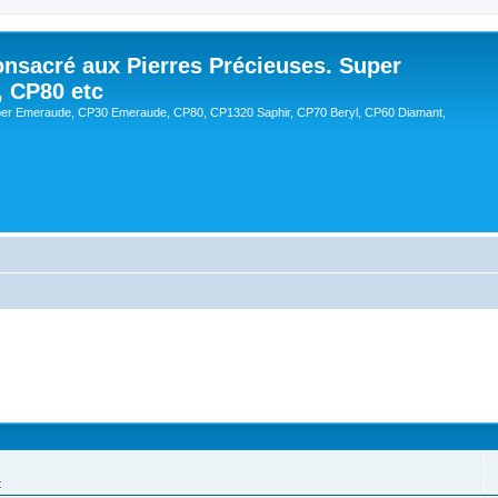
onsacré aux Pierres Précieuses. Super
, CP80 etc
er Emeraude, CP30 Emeraude, CP80, CP1320 Saphir, CP70 Beryl, CP60 Diamant,
t