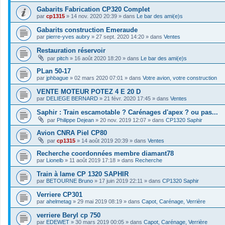
Gabarits Fabrication CP320 Complet
par
cp1315
»
14 nov. 2020 20:39
» dans
Le bar des ami(e)s
Gabarits construction Emeraude
par
pierre-yves aubry
»
27 sept. 2020 14:20
» dans
Ventes
Restauration réservoir
par
pitch
»
16 août 2020 18:20
» dans
Le bar des ami(e)s
PLan 50-17
par
jphbague
»
02 mars 2020 07:01
» dans
Votre avion, votre construction
VENTE MOTEUR POTEZ 4 E 20 D
par
DELIEGE BERNARD
»
21 févr. 2020 17:45
» dans
Ventes
Saphir : Train escamotable ? Carénages d'apex ? ou pas...
par
Philippe Dejean
»
20 nov. 2019 12:07
» dans
CP1320 Saphir
Avion CNRA Piel CP80
par
cp1315
»
14 août 2019 20:39
» dans
Ventes
Recherche coordonnées membre diamant78
par
Lionelb
»
11 août 2019 17:18
» dans
Recherche
Train à lame CP 1320 SAPHIR
par
BETOURNE Bruno
»
17 juin 2019 22:11
» dans
CP1320 Saphir
Verriere CP301
par
ahelmetag
»
29 mai 2019 08:19
» dans
Capot, Carénage, Verrière
verriere Beryl cp 750
par
EDEWET
»
30 mars 2019 00:05
» dans
Capot, Carénage, Verrière