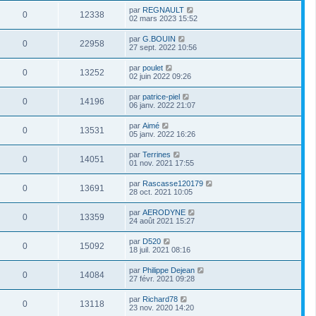
par
REGNAULT
0
12338
02 mars 2023 15:52
par
G.BOUIN
0
22958
27 sept. 2022 10:56
par
poulet
0
13252
02 juin 2022 09:26
par
patrice-piel
0
14196
06 janv. 2022 21:07
par
Aimé
0
13531
05 janv. 2022 16:26
par
Terrines
0
14051
01 nov. 2021 17:55
par
Rascasse120179
0
13691
28 oct. 2021 10:05
par
AERODYNE
0
13359
24 août 2021 15:27
par
D520
0
15092
18 juil. 2021 08:16
par
Philippe Dejean
0
14084
27 févr. 2021 09:28
par
Richard78
0
13118
23 nov. 2020 14:20