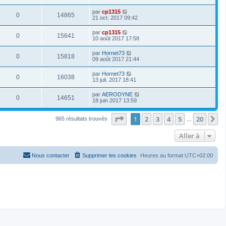
par
cp1315
0
14865
21 oct. 2017 09:42
par
cp1315
0
15641
10 août 2017 17:58
par
Hornet73
0
15818
09 août 2017 21:44
par
Hornet73
0
16038
13 juil. 2017 18:41
par
AERODYNE
0
14651
18 juin 2017 13:59
Page
1
sur
20
1
2
3
4
5
20
S
965 résultats trouvés
…
Aller à
Nous contacter
Supprimer les cookies
Heures au format
UTC+02:00