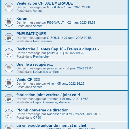
Vente avion CP 301 EMERAUDE
Dernier message par
G.BOUIN
«
10 avr. 2023 21:06
Posté dans
Ventes
Kurun
Dernier message par
REGNAULT
«
02 mars 2023 15:52
Posté dans
Ventes
PNEUMATIQUES
Dernier message par
G.BOUIN
«
27 sept. 2022 10:56
Posté dans
Fournisseurs
Recherche 2 jantes Cap 10 - Freins à disques -
Dernier message par
poulet
«
02 juin 2022 09:26
Posté dans
Recherche
Une ile a récupérer...
Dernier message par
patrice-piel
«
06 janv. 2022 21:07
Posté dans
Le bar des ami(e)s
Vente CP 323
Dernier message par
Aimé
«
05 janv. 2022 16:26
Posté dans
Ventes
fabrication joint verrière / joint en H
Dernier message par
Terrines
«
01 nov. 2021 17:55
Posté dans
Capot, Carénage, Verrière
Plomb gouverne de direction
Dernier message par
Rascasse120179
«
28 oct. 2021 10:05
Posté dans
CP80
un emeraude autour du mont st michel