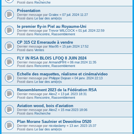
Posté dans
Recherche
Présentation
Dernier message par
Gralex
«
07 juil. 2024 11:27
Posté dans
Le bar des ami(e)s
le premier fly-in Piel au Royaume-Uni
Dernier message par
Trevor WILCOCK
«
01 juil. 2024 22:59
Posté dans
Rencontre, Rassemblement
CP 315 C2 Emeraude à vendre
Dernier message par
Max95
«
15 juin 2024 17:52
Posté dans
Ventes
FLY IN RSA BLOIS LFOQ 8 JUIN 2024
Dernier message par
ArmandPIHI
«
06 mai 2024 11:35
Posté dans
Rencontre, Rassemblement
Echelle des maquettes, réalisme et cinéma/video
Dernier message par
Philippe Dejean
«
04 janv. 2024 22:13
Posté dans
Le bar des ami(e)s
Rassemblement 2023 de la Fédération RSA
Dernier message par
AlexZ
«
13 juil. 2023 18:31
Posté dans
Rencontre, Rassemblement
Aviation wood, bois d'aviation
Dernier message par
AlexZ
«
15 mai 2023 18:06
Posté dans
Recherche
Plan Morane Saulnier et Dewoitine D520
Dernier message par
nicolaslamy
«
13 avr. 2023 15:37
Posté dans
Le bar des ami(e)s