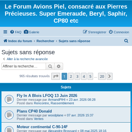
Le Forum Avions Piel, consacré aux Pierres
Précieuses. Super Emeraude, Beryl, Saphir,
CP80 etc
FAQ
Galerie
S’enregistrer
Connexion
R
Index du forum
Rechercher
Sujets sans réponse
e
Sujets sans réponse
c
Aller à la recherche avancée
h
Rechercher
Recherche avancée
e
Page
1
sur
20
1
2
3
4
5
20
Suivante
965 résultats trouvés
r
…
c
Sujets
h
Fly In A Blois LFOQ 13 Juin 2026
e
Dernier message par
ArmandPIHI
«
23 avr. 2026 08:28
Posté dans
Rencontre, Rassemblement
r
Plans CP40 Donald
Dernier message par
woodplane
«
07 avr. 2026 15:37
Posté dans
Ventes
Moteur continental C-90-14F
Dernier message par
Alexandre Brossard
«
08 mai 2025 18:16