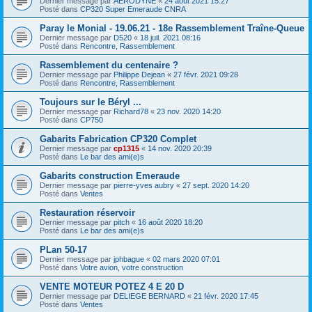
Dernier message par
AERODYNE
«
24 août 2021 15:27
Posté dans
CP320 Super Emeraude CNRA
Paray le Monial - 19.06.21 - 18e Rassemblement Traîne-Queue
Dernier message par
D520
«
18 juil. 2021 08:16
Posté dans
Rencontre, Rassemblement
Rassemblement du centenaire ?
Dernier message par
Philippe Dejean
«
27 févr. 2021 09:28
Posté dans
Rencontre, Rassemblement
Toujours sur le Béryl ...
Dernier message par
Richard78
«
23 nov. 2020 14:20
Posté dans
CP750
Gabarits Fabrication CP320 Complet
Dernier message par
cp1315
«
14 nov. 2020 20:39
Posté dans
Le bar des ami(e)s
Gabarits construction Emeraude
Dernier message par
pierre-yves aubry
«
27 sept. 2020 14:20
Posté dans
Ventes
Restauration réservoir
Dernier message par
pitch
«
16 août 2020 18:20
Posté dans
Le bar des ami(e)s
PLan 50-17
Dernier message par
jphbague
«
02 mars 2020 07:01
Posté dans
Votre avion, votre construction
VENTE MOTEUR POTEZ 4 E 20 D
Dernier message par
DELIEGE BERNARD
«
21 févr. 2020 17:45
Posté dans
Ventes