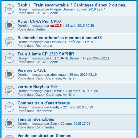
Saphir : Train escamotable ? Carénages d'apex ? ou pas...
Dernier message par
Philippe Dejean
«
20 nov. 2019 12:07
Posté dans
CP1320 Saphir
Avion CNRA Piel CP80
Dernier message par
cp1315
«
14 août 2019 20:39
Posté dans
Ventes
Recherche coordonnées membre diamant78
Dernier message par
Lionelb
«
11 août 2019 17:18
Posté dans
Recherche
Train à lame CP 1320 SAPHIR
Dernier message par
BETOURNE Bruno
«
17 juin 2019 22:11
Posté dans
CP1320 Saphir
Verriere CP301
Dernier message par
ahelmetag
«
29 mai 2019 08:19
Posté dans
Capot, Carénage, Verrière
verriere Beryl cp 750
Dernier message par
EDEWET
«
30 mars 2019 00:05
Posté dans
Capot, Carénage, Verrière
Compas train d'atterrissage
Dernier message par
Firefly
«
22 mars 2019 18:29
Posté dans
Recherche
Tension des câbles
Dernier message par
Sam
«
20 sept. 2018 17:09
Posté dans
Commandes
Vends construction Diamant