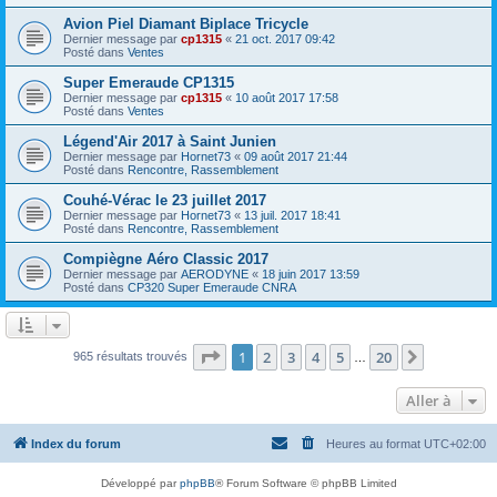
Avion Piel Diamant Biplace Tricycle
Dernier message par
cp1315
«
21 oct. 2017 09:42
Posté dans
Ventes
Super Emeraude CP1315
Dernier message par
cp1315
«
10 août 2017 17:58
Posté dans
Ventes
Légend'Air 2017 à Saint Junien
Dernier message par
Hornet73
«
09 août 2017 21:44
Posté dans
Rencontre, Rassemblement
Couhé-Vérac le 23 juillet 2017
Dernier message par
Hornet73
«
13 juil. 2017 18:41
Posté dans
Rencontre, Rassemblement
Compiègne Aéro Classic 2017
Dernier message par
AERODYNE
«
18 juin 2017 13:59
Posté dans
CP320 Super Emeraude CNRA
Page
1
sur
20
1
2
3
4
5
20
Suivante
965 résultats trouvés
…
Aller à
Index du forum
Heures au format
UTC+02:00
Développé par
phpBB
® Forum Software © phpBB Limited