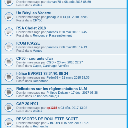
Dernier message par
diamant78
«
08 août 2018 08:59
Posté dans
Ventes
Un Béryl en Vedette
Dernier message par
jphbague
«
14 juil. 2018 09:06
Posté dans
CP750
RSA Cholet 2018
Dernier message par
parenas
«
20 mai 2018 13:45
Posté dans
Rencontre, Rassemblement
ICOM ICA22E
Dernier message par
parenas
«
06 mai 2018 14:13
Posté dans
Ventes
CP30 - courants d'air
Dernier message par
CGD
«
23 avr. 2018 22:27
Posté dans
Capot, Carénage, Verrière
hélice EVRA91-78-34/91-86-34
Dernier message par
Pedro69
«
21 mars 2018 19:38
Posté dans
Recherche
Réflexions sur les réglementations ULM
Dernier message par
Philippe Dejean
«
17 déc. 2017 03:38
Posté dans
Le bar des ami(e)s
CAP 20 N°01
Dernier message par
cp1315
«
03 déc. 2017 13:02
Posté dans
Ventes
RESSORTS DE ROULETTE SCOTT
Dernier message par
G.BOUIN
«
15 nov. 2017 18:21
Posté dans
Recherche