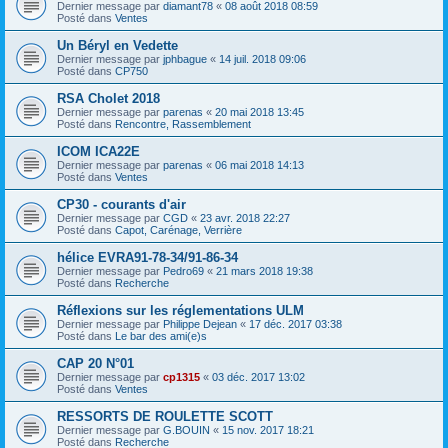
Dernier message par
diamant78
«
08 août 2018 08:59
Posté dans
Ventes
Un Béryl en Vedette
Dernier message par
jphbague
«
14 juil. 2018 09:06
Posté dans
CP750
RSA Cholet 2018
Dernier message par
parenas
«
20 mai 2018 13:45
Posté dans
Rencontre, Rassemblement
ICOM ICA22E
Dernier message par
parenas
«
06 mai 2018 14:13
Posté dans
Ventes
CP30 - courants d'air
Dernier message par
CGD
«
23 avr. 2018 22:27
Posté dans
Capot, Carénage, Verrière
hélice EVRA91-78-34/91-86-34
Dernier message par
Pedro69
«
21 mars 2018 19:38
Posté dans
Recherche
Réflexions sur les réglementations ULM
Dernier message par
Philippe Dejean
«
17 déc. 2017 03:38
Posté dans
Le bar des ami(e)s
CAP 20 N°01
Dernier message par
cp1315
«
03 déc. 2017 13:02
Posté dans
Ventes
RESSORTS DE ROULETTE SCOTT
Dernier message par
G.BOUIN
«
15 nov. 2017 18:21
Posté dans
Recherche