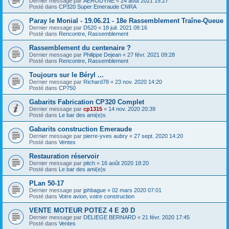
Dernier message par
AERODYNE
«
24 août 2021 15:27
Posté dans
CP320 Super Emeraude CNRA
Paray le Monial - 19.06.21 - 18e Rassemblement Traîne-Queue
Dernier message par
D520
«
18 juil. 2021 08:16
Posté dans
Rencontre, Rassemblement
Rassemblement du centenaire ?
Dernier message par
Philippe Dejean
«
27 févr. 2021 09:28
Posté dans
Rencontre, Rassemblement
Toujours sur le Béryl ...
Dernier message par
Richard78
«
23 nov. 2020 14:20
Posté dans
CP750
Gabarits Fabrication CP320 Complet
Dernier message par
cp1315
«
14 nov. 2020 20:39
Posté dans
Le bar des ami(e)s
Gabarits construction Emeraude
Dernier message par
pierre-yves aubry
«
27 sept. 2020 14:20
Posté dans
Ventes
Restauration réservoir
Dernier message par
pitch
«
16 août 2020 18:20
Posté dans
Le bar des ami(e)s
PLan 50-17
Dernier message par
jphbague
«
02 mars 2020 07:01
Posté dans
Votre avion, votre construction
VENTE MOTEUR POTEZ 4 E 20 D
Dernier message par
DELIEGE BERNARD
«
21 févr. 2020 17:45
Posté dans
Ventes