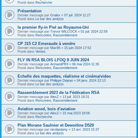
Posté dans
Recherche
Présentation
Dernier message par
Gralex
«
07 juil. 2024 11:27
Posté dans
Le bar des ami(e)s
le premier fly-in Piel au Royaume-Uni
Dernier message par
Trevor WILCOCK
«
01 juil. 2024 22:59
Posté dans
Rencontre, Rassemblement
CP 315 C2 Emeraude à vendre
Dernier message par
Max95
«
15 juin 2024 17:52
Posté dans
Ventes
FLY IN RSA BLOIS LFOQ 8 JUIN 2024
Dernier message par
ArmandPIHI
«
06 mai 2024 11:35
Posté dans
Rencontre, Rassemblement
Echelle des maquettes, réalisme et cinéma/video
Dernier message par
Philippe Dejean
«
04 janv. 2024 22:13
Posté dans
Le bar des ami(e)s
Rassemblement 2023 de la Fédération RSA
Dernier message par
AlexZ
«
13 juil. 2023 18:31
Posté dans
Rencontre, Rassemblement
Aviation wood, bois d'aviation
Dernier message par
AlexZ
«
15 mai 2023 18:06
Posté dans
Recherche
Plan Morane Saulnier et Dewoitine D520
Dernier message par
nicolaslamy
«
13 avr. 2023 15:37
Posté dans
Le bar des ami(e)s