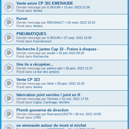
Vente avion CP 301 EMERAUDE
Dernier message par
G.BOUIN
«
10 avr. 2023 21:06
Posté dans
Ventes
Kurun
Dernier message par
REGNAULT
«
02 mars 2023 15:52
Posté dans
Ventes
PNEUMATIQUES
Dernier message par
G.BOUIN
«
27 sept. 2022 10:56
Posté dans
Fournisseurs
Recherche 2 jantes Cap 10 - Freins à disques -
Dernier message par
poulet
«
02 juin 2022 09:26
Posté dans
Recherche
Une ile a récupérer...
Dernier message par
patrice-piel
«
06 janv. 2022 21:07
Posté dans
Le bar des ami(e)s
Vente CP 323
Dernier message par
Aimé
«
05 janv. 2022 16:26
Posté dans
Ventes
fabrication joint verrière / joint en H
Dernier message par
Terrines
«
01 nov. 2021 17:55
Posté dans
Capot, Carénage, Verrière
Plomb gouverne de direction
Dernier message par
Rascasse120179
«
28 oct. 2021 10:05
Posté dans
CP80
un emeraude autour du mont st michel