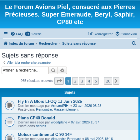
Le Forum Avions Piel, consacré aux Pierres
Précieuses. Super Emeraude, Beryl, Saphir,
CP80 etc
FAQ
Galerie
S’enregistrer
Connexion
R
Index du forum
Rechercher
Sujets sans réponse
e
Sujets sans réponse
c
Aller à la recherche avancée
h
Rechercher
Recherche avancée
e
Page
1
sur
20
1
2
3
4
5
20
Suivante
965 résultats trouvés
r
…
c
Sujets
h
Fly In A Blois LFOQ 13 Juin 2026
e
Dernier message par
ArmandPIHI
«
23 avr. 2026 08:28
Posté dans
Rencontre, Rassemblement
r
Plans CP40 Donald
Dernier message par
woodplane
«
07 avr. 2026 15:37
Posté dans
Ventes
Moteur continental C-90-14F
Dernier message par
Alexandre Brossard
«
08 mai 2025 18:16