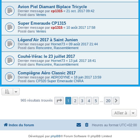
Avion Piel Diamant Biplace Tricycle
Dernier message par
cp1315
«
21 oct. 2017 09:42
Posté dans
Ventes
Super Emeraude CP1315
Dernier message par
cp1315
«
10 août 2017 17:58
Posté dans
Ventes
Légend'Air 2017 à Saint Junien
Dernier message par
Hornet73
«
09 août 2017 21:44
Posté dans
Rencontre, Rassemblement
Couhé-Vérac le 23 juillet 2017
Dernier message par
Hornet73
«
13 juil. 2017 18:41
Posté dans
Rencontre, Rassemblement
Compiègne Aéro Classic 2017
Dernier message par
AERODYNE
«
18 juin 2017 13:59
Posté dans
CP320 Super Emeraude CNRA
Page
1
sur
20
1
2
3
4
5
20
Suivante
965 résultats trouvés
…
Aller à
Index du forum
Heures au format
UTC+02:00
Développé par
phpBB
® Forum Software © phpBB Limited