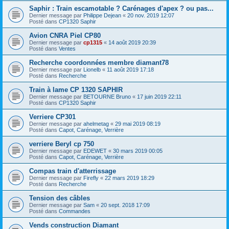
Saphir : Train escamotable ? Carénages d'apex ? ou pas...
Dernier message par
Philippe Dejean
«
20 nov. 2019 12:07
Posté dans
CP1320 Saphir
Avion CNRA Piel CP80
Dernier message par
cp1315
«
14 août 2019 20:39
Posté dans
Ventes
Recherche coordonnées membre diamant78
Dernier message par
Lionelb
«
11 août 2019 17:18
Posté dans
Recherche
Train à lame CP 1320 SAPHIR
Dernier message par
BETOURNE Bruno
«
17 juin 2019 22:11
Posté dans
CP1320 Saphir
Verriere CP301
Dernier message par
ahelmetag
«
29 mai 2019 08:19
Posté dans
Capot, Carénage, Verrière
verriere Beryl cp 750
Dernier message par
EDEWET
«
30 mars 2019 00:05
Posté dans
Capot, Carénage, Verrière
Compas train d'atterrissage
Dernier message par
Firefly
«
22 mars 2019 18:29
Posté dans
Recherche
Tension des câbles
Dernier message par
Sam
«
20 sept. 2018 17:09
Posté dans
Commandes
Vends construction Diamant