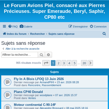
Le Forum Avions Piel, consacré aux Pierres
Précieuses. Super Emeraude, Beryl, Saphir,
CP80 etc
FAQ
Galerie
S’enregistrer
Connexion
R
Index du forum
Rechercher
Sujets sans réponse
e
Sujets sans réponse
c
Aller à la recherche avancée
h
Rechercher
Recherche avancée
e
Page
1
sur
20
1
2
3
4
5
20
Suivante
965 résultats trouvés
r
…
c
Sujets
h
Fly In A Blois LFOQ 13 Juin 2026
e
Dernier message par
ArmandPIHI
«
23 avr. 2026 08:28
Posté dans
Rencontre, Rassemblement
r
Plans CP40 Donald
Dernier message par
woodplane
«
07 avr. 2026 15:37
Posté dans
Ventes
Moteur continental C-90-14F
Dernier message par
Alexandre Brossard
«
08 mai 2025 18:16