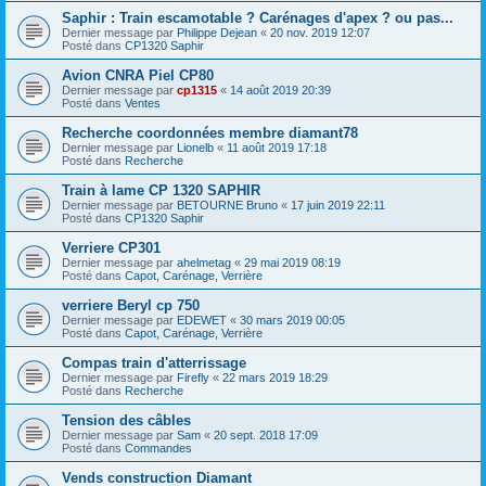
Saphir : Train escamotable ? Carénages d'apex ? ou pas...
Dernier message par
Philippe Dejean
«
20 nov. 2019 12:07
Posté dans
CP1320 Saphir
Avion CNRA Piel CP80
Dernier message par
cp1315
«
14 août 2019 20:39
Posté dans
Ventes
Recherche coordonnées membre diamant78
Dernier message par
Lionelb
«
11 août 2019 17:18
Posté dans
Recherche
Train à lame CP 1320 SAPHIR
Dernier message par
BETOURNE Bruno
«
17 juin 2019 22:11
Posté dans
CP1320 Saphir
Verriere CP301
Dernier message par
ahelmetag
«
29 mai 2019 08:19
Posté dans
Capot, Carénage, Verrière
verriere Beryl cp 750
Dernier message par
EDEWET
«
30 mars 2019 00:05
Posté dans
Capot, Carénage, Verrière
Compas train d'atterrissage
Dernier message par
Firefly
«
22 mars 2019 18:29
Posté dans
Recherche
Tension des câbles
Dernier message par
Sam
«
20 sept. 2018 17:09
Posté dans
Commandes
Vends construction Diamant