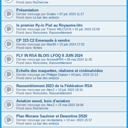
Posté dans
Recherche
Présentation
Dernier message par
Gralex
«
07 juil. 2024 11:27
Posté dans
Le bar des ami(e)s
le premier fly-in Piel au Royaume-Uni
Dernier message par
Trevor WILCOCK
«
01 juil. 2024 22:59
Posté dans
Rencontre, Rassemblement
CP 315 C2 Emeraude à vendre
Dernier message par
Max95
«
15 juin 2024 17:52
Posté dans
Ventes
FLY IN RSA BLOIS LFOQ 8 JUIN 2024
Dernier message par
ArmandPIHI
«
06 mai 2024 11:35
Posté dans
Rencontre, Rassemblement
Echelle des maquettes, réalisme et cinéma/video
Dernier message par
Philippe Dejean
«
04 janv. 2024 22:13
Posté dans
Le bar des ami(e)s
Rassemblement 2023 de la Fédération RSA
Dernier message par
AlexZ
«
13 juil. 2023 18:31
Posté dans
Rencontre, Rassemblement
Aviation wood, bois d'aviation
Dernier message par
AlexZ
«
15 mai 2023 18:06
Posté dans
Recherche
Plan Morane Saulnier et Dewoitine D520
Dernier message par
nicolaslamy
«
13 avr. 2023 15:37
Posté dans
Le bar des ami(e)s