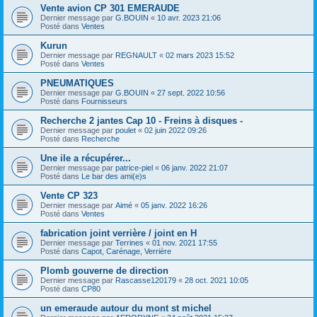
Vente avion CP 301 EMERAUDE
Dernier message par
G.BOUIN
«
10 avr. 2023 21:06
Posté dans
Ventes
Kurun
Dernier message par
REGNAULT
«
02 mars 2023 15:52
Posté dans
Ventes
PNEUMATIQUES
Dernier message par
G.BOUIN
«
27 sept. 2022 10:56
Posté dans
Fournisseurs
Recherche 2 jantes Cap 10 - Freins à disques -
Dernier message par
poulet
«
02 juin 2022 09:26
Posté dans
Recherche
Une ile a récupérer...
Dernier message par
patrice-piel
«
06 janv. 2022 21:07
Posté dans
Le bar des ami(e)s
Vente CP 323
Dernier message par
Aimé
«
05 janv. 2022 16:26
Posté dans
Ventes
fabrication joint verrière / joint en H
Dernier message par
Terrines
«
01 nov. 2021 17:55
Posté dans
Capot, Carénage, Verrière
Plomb gouverne de direction
Dernier message par
Rascasse120179
«
28 oct. 2021 10:05
Posté dans
CP80
un emeraude autour du mont st michel