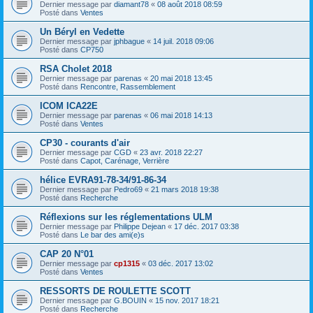
Dernier message par
diamant78
«
08 août 2018 08:59
Posté dans
Ventes
Un Béryl en Vedette
Dernier message par
jphbague
«
14 juil. 2018 09:06
Posté dans
CP750
RSA Cholet 2018
Dernier message par
parenas
«
20 mai 2018 13:45
Posté dans
Rencontre, Rassemblement
ICOM ICA22E
Dernier message par
parenas
«
06 mai 2018 14:13
Posté dans
Ventes
CP30 - courants d'air
Dernier message par
CGD
«
23 avr. 2018 22:27
Posté dans
Capot, Carénage, Verrière
hélice EVRA91-78-34/91-86-34
Dernier message par
Pedro69
«
21 mars 2018 19:38
Posté dans
Recherche
Réflexions sur les réglementations ULM
Dernier message par
Philippe Dejean
«
17 déc. 2017 03:38
Posté dans
Le bar des ami(e)s
CAP 20 N°01
Dernier message par
cp1315
«
03 déc. 2017 13:02
Posté dans
Ventes
RESSORTS DE ROULETTE SCOTT
Dernier message par
G.BOUIN
«
15 nov. 2017 18:21
Posté dans
Recherche