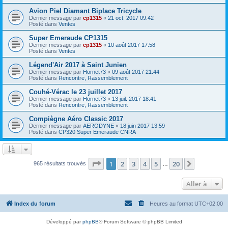
Avion Piel Diamant Biplace Tricycle
Dernier message par
cp1315
«
21 oct. 2017 09:42
Posté dans
Ventes
Super Emeraude CP1315
Dernier message par
cp1315
«
10 août 2017 17:58
Posté dans
Ventes
Légend'Air 2017 à Saint Junien
Dernier message par
Hornet73
«
09 août 2017 21:44
Posté dans
Rencontre, Rassemblement
Couhé-Vérac le 23 juillet 2017
Dernier message par
Hornet73
«
13 juil. 2017 18:41
Posté dans
Rencontre, Rassemblement
Compiègne Aéro Classic 2017
Dernier message par
AERODYNE
«
18 juin 2017 13:59
Posté dans
CP320 Super Emeraude CNRA
Page
1
sur
20
1
2
3
4
5
20
Suivante
965 résultats trouvés
…
Aller à
Index du forum
Heures au format
UTC+02:00
Développé par
phpBB
® Forum Software © phpBB Limited