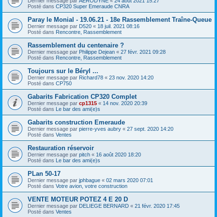
Dernier message par
AERODYNE
«
24 août 2021 15:27
Posté dans
CP320 Super Emeraude CNRA
Paray le Monial - 19.06.21 - 18e Rassemblement Traîne-Queue
Dernier message par
D520
«
18 juil. 2021 08:16
Posté dans
Rencontre, Rassemblement
Rassemblement du centenaire ?
Dernier message par
Philippe Dejean
«
27 févr. 2021 09:28
Posté dans
Rencontre, Rassemblement
Toujours sur le Béryl ...
Dernier message par
Richard78
«
23 nov. 2020 14:20
Posté dans
CP750
Gabarits Fabrication CP320 Complet
Dernier message par
cp1315
«
14 nov. 2020 20:39
Posté dans
Le bar des ami(e)s
Gabarits construction Emeraude
Dernier message par
pierre-yves aubry
«
27 sept. 2020 14:20
Posté dans
Ventes
Restauration réservoir
Dernier message par
pitch
«
16 août 2020 18:20
Posté dans
Le bar des ami(e)s
PLan 50-17
Dernier message par
jphbague
«
02 mars 2020 07:01
Posté dans
Votre avion, votre construction
VENTE MOTEUR POTEZ 4 E 20 D
Dernier message par
DELIEGE BERNARD
«
21 févr. 2020 17:45
Posté dans
Ventes