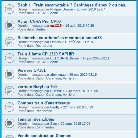
Saphir : Train escamotable ? Carénages d'apex ? ou pas...
Dernier message par
Philippe Dejean
«
20 nov. 2019 12:07
Posté dans
CP1320 Saphir
Avion CNRA Piel CP80
Dernier message par
cp1315
«
14 août 2019 20:39
Posté dans
Ventes
Recherche coordonnées membre diamant78
Dernier message par
Lionelb
«
11 août 2019 17:18
Posté dans
Recherche
Train à lame CP 1320 SAPHIR
Dernier message par
BETOURNE Bruno
«
17 juin 2019 22:11
Posté dans
CP1320 Saphir
Verriere CP301
Dernier message par
ahelmetag
«
29 mai 2019 08:19
Posté dans
Capot, Carénage, Verrière
verriere Beryl cp 750
Dernier message par
EDEWET
«
30 mars 2019 00:05
Posté dans
Capot, Carénage, Verrière
Compas train d'atterrissage
Dernier message par
Firefly
«
22 mars 2019 18:29
Posté dans
Recherche
Tension des câbles
Dernier message par
Sam
«
20 sept. 2018 17:09
Posté dans
Commandes
Vends construction Diamant