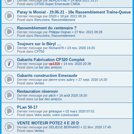
Dernier message par
AERODYNE
«
24 août 2021 15:27
Posté dans
CP320 Super Emeraude CNRA
Paray le Monial - 19.06.21 - 18e Rassemblement Traîne-Queue
Dernier message par
D520
«
18 juil. 2021 08:16
Posté dans
Rencontre, Rassemblement
Rassemblement du centenaire ?
Dernier message par
Philippe Dejean
«
27 févr. 2021 09:28
Posté dans
Rencontre, Rassemblement
Toujours sur le Béryl ...
Dernier message par
Richard78
«
23 nov. 2020 14:20
Posté dans
CP750
Gabarits Fabrication CP320 Complet
Dernier message par
cp1315
«
14 nov. 2020 20:39
Posté dans
Le bar des ami(e)s
Gabarits construction Emeraude
Dernier message par
pierre-yves aubry
«
27 sept. 2020 14:20
Posté dans
Ventes
Restauration réservoir
Dernier message par
pitch
«
16 août 2020 18:20
Posté dans
Le bar des ami(e)s
PLan 50-17
Dernier message par
jphbague
«
02 mars 2020 07:01
Posté dans
Votre avion, votre construction
VENTE MOTEUR POTEZ 4 E 20 D
Dernier message par
DELIEGE BERNARD
«
21 févr. 2020 17:45
Posté dans
Ventes