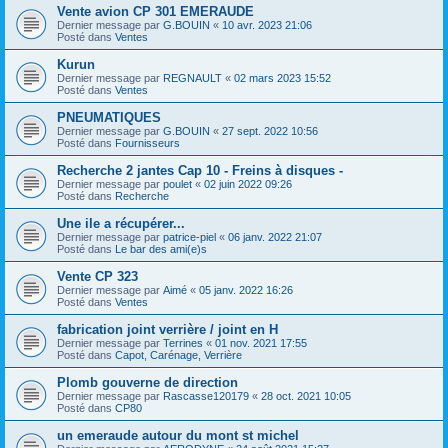
Vente avion CP 301 EMERAUDE
Dernier message par
G.BOUIN
«
10 avr. 2023 21:06
Posté dans
Ventes
Kurun
Dernier message par
REGNAULT
«
02 mars 2023 15:52
Posté dans
Ventes
PNEUMATIQUES
Dernier message par
G.BOUIN
«
27 sept. 2022 10:56
Posté dans
Fournisseurs
Recherche 2 jantes Cap 10 - Freins à disques -
Dernier message par
poulet
«
02 juin 2022 09:26
Posté dans
Recherche
Une ile a récupérer...
Dernier message par
patrice-piel
«
06 janv. 2022 21:07
Posté dans
Le bar des ami(e)s
Vente CP 323
Dernier message par
Aimé
«
05 janv. 2022 16:26
Posté dans
Ventes
fabrication joint verrière / joint en H
Dernier message par
Terrines
«
01 nov. 2021 17:55
Posté dans
Capot, Carénage, Verrière
Plomb gouverne de direction
Dernier message par
Rascasse120179
«
28 oct. 2021 10:05
Posté dans
CP80
un emeraude autour du mont st michel