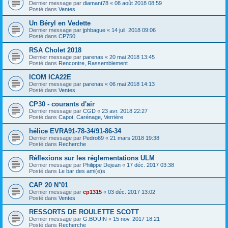
Dernier message par
diamant78
«
08 août 2018 08:59
Posté dans
Ventes
Un Béryl en Vedette
Dernier message par
jphbague
«
14 juil. 2018 09:06
Posté dans
CP750
RSA Cholet 2018
Dernier message par
parenas
«
20 mai 2018 13:45
Posté dans
Rencontre, Rassemblement
ICOM ICA22E
Dernier message par
parenas
«
06 mai 2018 14:13
Posté dans
Ventes
CP30 - courants d'air
Dernier message par
CGD
«
23 avr. 2018 22:27
Posté dans
Capot, Carénage, Verrière
hélice EVRA91-78-34/91-86-34
Dernier message par
Pedro69
«
21 mars 2018 19:38
Posté dans
Recherche
Réflexions sur les réglementations ULM
Dernier message par
Philippe Dejean
«
17 déc. 2017 03:38
Posté dans
Le bar des ami(e)s
CAP 20 N°01
Dernier message par
cp1315
«
03 déc. 2017 13:02
Posté dans
Ventes
RESSORTS DE ROULETTE SCOTT
Dernier message par
G.BOUIN
«
15 nov. 2017 18:21
Posté dans
Recherche