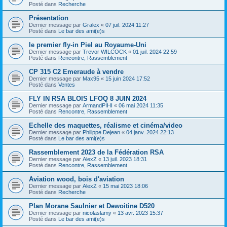
Posté dans
Recherche
Présentation
Dernier message par
Gralex
«
07 juil. 2024 11:27
Posté dans
Le bar des ami(e)s
le premier fly-in Piel au Royaume-Uni
Dernier message par
Trevor WILCOCK
«
01 juil. 2024 22:59
Posté dans
Rencontre, Rassemblement
CP 315 C2 Emeraude à vendre
Dernier message par
Max95
«
15 juin 2024 17:52
Posté dans
Ventes
FLY IN RSA BLOIS LFOQ 8 JUIN 2024
Dernier message par
ArmandPIHI
«
06 mai 2024 11:35
Posté dans
Rencontre, Rassemblement
Echelle des maquettes, réalisme et cinéma/video
Dernier message par
Philippe Dejean
«
04 janv. 2024 22:13
Posté dans
Le bar des ami(e)s
Rassemblement 2023 de la Fédération RSA
Dernier message par
AlexZ
«
13 juil. 2023 18:31
Posté dans
Rencontre, Rassemblement
Aviation wood, bois d'aviation
Dernier message par
AlexZ
«
15 mai 2023 18:06
Posté dans
Recherche
Plan Morane Saulnier et Dewoitine D520
Dernier message par
nicolaslamy
«
13 avr. 2023 15:37
Posté dans
Le bar des ami(e)s