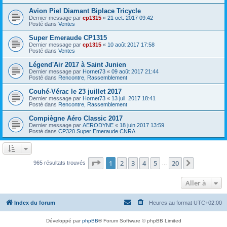
Avion Piel Diamant Biplace Tricycle
Dernier message par
cp1315
«
21 oct. 2017 09:42
Posté dans
Ventes
Super Emeraude CP1315
Dernier message par
cp1315
«
10 août 2017 17:58
Posté dans
Ventes
Légend'Air 2017 à Saint Junien
Dernier message par
Hornet73
«
09 août 2017 21:44
Posté dans
Rencontre, Rassemblement
Couhé-Vérac le 23 juillet 2017
Dernier message par
Hornet73
«
13 juil. 2017 18:41
Posté dans
Rencontre, Rassemblement
Compiègne Aéro Classic 2017
Dernier message par
AERODYNE
«
18 juin 2017 13:59
Posté dans
CP320 Super Emeraude CNRA
Page
1
sur
20
1
2
3
4
5
20
Suivante
965 résultats trouvés
…
Aller à
Index du forum
Heures au format
UTC+02:00
Développé par
phpBB
® Forum Software © phpBB Limited