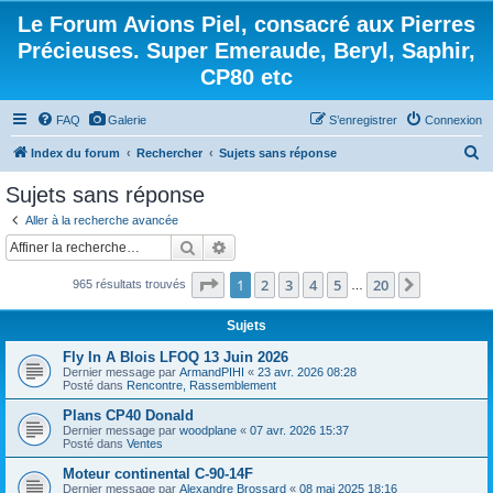
Le Forum Avions Piel, consacré aux Pierres
Précieuses. Super Emeraude, Beryl, Saphir,
CP80 etc
FAQ
Galerie
S’enregistrer
Connexion
R
Index du forum
Rechercher
Sujets sans réponse
e
Sujets sans réponse
c
Aller à la recherche avancée
h
Rechercher
Recherche avancée
e
Page
1
sur
20
1
2
3
4
5
20
Suivante
965 résultats trouvés
r
…
c
Sujets
h
Fly In A Blois LFOQ 13 Juin 2026
e
Dernier message par
ArmandPIHI
«
23 avr. 2026 08:28
Posté dans
Rencontre, Rassemblement
r
Plans CP40 Donald
Dernier message par
woodplane
«
07 avr. 2026 15:37
Posté dans
Ventes
Moteur continental C-90-14F
Dernier message par
Alexandre Brossard
«
08 mai 2025 18:16