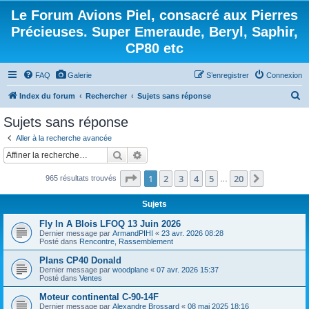
Le Forum Avions Piel, consacré aux Pierres
Précieuses. Super Emeraude, Beryl, Saphir,
CP80 etc
FAQ
Galerie
S’enregistrer
Connexion
R
Index du forum
Rechercher
Sujets sans réponse
e
Sujets sans réponse
c
Aller à la recherche avancée
h
Rechercher
Recherche avancée
e
Page
1
sur
20
1
2
3
4
5
20
Suivante
965 résultats trouvés
r
…
c
Sujets
h
Fly In A Blois LFOQ 13 Juin 2026
e
Dernier message par
ArmandPIHI
«
23 avr. 2026 08:28
Posté dans
Rencontre, Rassemblement
r
Plans CP40 Donald
Dernier message par
woodplane
«
07 avr. 2026 15:37
Posté dans
Ventes
Moteur continental C-90-14F
Dernier message par
Alexandre Brossard
«
08 mai 2025 18:16