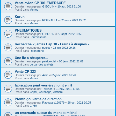
Vente avion CP 301 EMERAUDE
Dernier message par
G.BOUIN
«
10 avr. 2023 21:06
Posté dans
Ventes
Kurun
Dernier message par
REGNAULT
«
02 mars 2023 15:52
Posté dans
Ventes
PNEUMATIQUES
Dernier message par
G.BOUIN
«
27 sept. 2022 10:56
Posté dans
Fournisseurs
Recherche 2 jantes Cap 10 - Freins à disques -
Dernier message par
poulet
«
02 juin 2022 09:26
Posté dans
Recherche
Une ile a récupérer...
Dernier message par
patrice-piel
«
06 janv. 2022 21:07
Posté dans
Le bar des ami(e)s
Vente CP 323
Dernier message par
Aimé
«
05 janv. 2022 16:26
Posté dans
Ventes
fabrication joint verrière / joint en H
Dernier message par
Terrines
«
01 nov. 2021 17:55
Posté dans
Capot, Carénage, Verrière
Plomb gouverne de direction
Dernier message par
Rascasse120179
«
28 oct. 2021 10:05
Posté dans
CP80
un emeraude autour du mont st michel