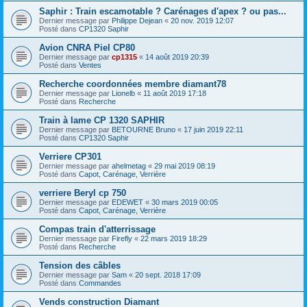
Saphir : Train escamotable ? Carénages d'apex ? ou pas...
Dernier message par
Philippe Dejean
«
20 nov. 2019 12:07
Posté dans
CP1320 Saphir
Avion CNRA Piel CP80
Dernier message par
cp1315
«
14 août 2019 20:39
Posté dans
Ventes
Recherche coordonnées membre diamant78
Dernier message par
Lionelb
«
11 août 2019 17:18
Posté dans
Recherche
Train à lame CP 1320 SAPHIR
Dernier message par
BETOURNE Bruno
«
17 juin 2019 22:11
Posté dans
CP1320 Saphir
Verriere CP301
Dernier message par
ahelmetag
«
29 mai 2019 08:19
Posté dans
Capot, Carénage, Verrière
verriere Beryl cp 750
Dernier message par
EDEWET
«
30 mars 2019 00:05
Posté dans
Capot, Carénage, Verrière
Compas train d'atterrissage
Dernier message par
Firefly
«
22 mars 2019 18:29
Posté dans
Recherche
Tension des câbles
Dernier message par
Sam
«
20 sept. 2018 17:09
Posté dans
Commandes
Vends construction Diamant