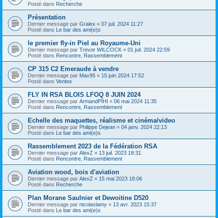
Posté dans
Recherche
Présentation
Dernier message par
Gralex
«
07 juil. 2024 11:27
Posté dans
Le bar des ami(e)s
le premier fly-in Piel au Royaume-Uni
Dernier message par
Trevor WILCOCK
«
01 juil. 2024 22:59
Posté dans
Rencontre, Rassemblement
CP 315 C2 Emeraude à vendre
Dernier message par
Max95
«
15 juin 2024 17:52
Posté dans
Ventes
FLY IN RSA BLOIS LFOQ 8 JUIN 2024
Dernier message par
ArmandPIHI
«
06 mai 2024 11:35
Posté dans
Rencontre, Rassemblement
Echelle des maquettes, réalisme et cinéma/video
Dernier message par
Philippe Dejean
«
04 janv. 2024 22:13
Posté dans
Le bar des ami(e)s
Rassemblement 2023 de la Fédération RSA
Dernier message par
AlexZ
«
13 juil. 2023 18:31
Posté dans
Rencontre, Rassemblement
Aviation wood, bois d'aviation
Dernier message par
AlexZ
«
15 mai 2023 18:06
Posté dans
Recherche
Plan Morane Saulnier et Dewoitine D520
Dernier message par
nicolaslamy
«
13 avr. 2023 15:37
Posté dans
Le bar des ami(e)s