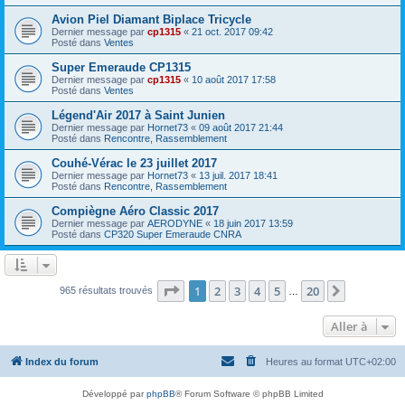
Avion Piel Diamant Biplace Tricycle
Dernier message par
cp1315
«
21 oct. 2017 09:42
Posté dans
Ventes
Super Emeraude CP1315
Dernier message par
cp1315
«
10 août 2017 17:58
Posté dans
Ventes
Légend'Air 2017 à Saint Junien
Dernier message par
Hornet73
«
09 août 2017 21:44
Posté dans
Rencontre, Rassemblement
Couhé-Vérac le 23 juillet 2017
Dernier message par
Hornet73
«
13 juil. 2017 18:41
Posté dans
Rencontre, Rassemblement
Compiègne Aéro Classic 2017
Dernier message par
AERODYNE
«
18 juin 2017 13:59
Posté dans
CP320 Super Emeraude CNRA
Page
1
sur
20
1
2
3
4
5
20
Suivante
965 résultats trouvés
…
Aller à
Index du forum
Heures au format
UTC+02:00
Développé par
phpBB
® Forum Software © phpBB Limited