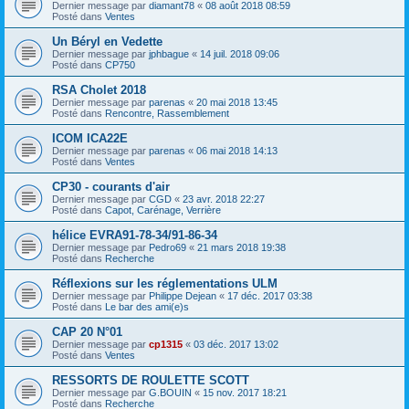
Dernier message par
diamant78
«
08 août 2018 08:59
Posté dans
Ventes
Un Béryl en Vedette
Dernier message par
jphbague
«
14 juil. 2018 09:06
Posté dans
CP750
RSA Cholet 2018
Dernier message par
parenas
«
20 mai 2018 13:45
Posté dans
Rencontre, Rassemblement
ICOM ICA22E
Dernier message par
parenas
«
06 mai 2018 14:13
Posté dans
Ventes
CP30 - courants d'air
Dernier message par
CGD
«
23 avr. 2018 22:27
Posté dans
Capot, Carénage, Verrière
hélice EVRA91-78-34/91-86-34
Dernier message par
Pedro69
«
21 mars 2018 19:38
Posté dans
Recherche
Réflexions sur les réglementations ULM
Dernier message par
Philippe Dejean
«
17 déc. 2017 03:38
Posté dans
Le bar des ami(e)s
CAP 20 N°01
Dernier message par
cp1315
«
03 déc. 2017 13:02
Posté dans
Ventes
RESSORTS DE ROULETTE SCOTT
Dernier message par
G.BOUIN
«
15 nov. 2017 18:21
Posté dans
Recherche