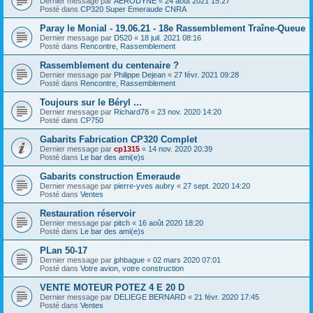
Dernier message par
AERODYNE
«
24 août 2021 15:27
Posté dans
CP320 Super Emeraude CNRA
Paray le Monial - 19.06.21 - 18e Rassemblement Traîne-Queue
Dernier message par
D520
«
18 juil. 2021 08:16
Posté dans
Rencontre, Rassemblement
Rassemblement du centenaire ?
Dernier message par
Philippe Dejean
«
27 févr. 2021 09:28
Posté dans
Rencontre, Rassemblement
Toujours sur le Béryl ...
Dernier message par
Richard78
«
23 nov. 2020 14:20
Posté dans
CP750
Gabarits Fabrication CP320 Complet
Dernier message par
cp1315
«
14 nov. 2020 20:39
Posté dans
Le bar des ami(e)s
Gabarits construction Emeraude
Dernier message par
pierre-yves aubry
«
27 sept. 2020 14:20
Posté dans
Ventes
Restauration réservoir
Dernier message par
pitch
«
16 août 2020 18:20
Posté dans
Le bar des ami(e)s
PLan 50-17
Dernier message par
jphbague
«
02 mars 2020 07:01
Posté dans
Votre avion, votre construction
VENTE MOTEUR POTEZ 4 E 20 D
Dernier message par
DELIEGE BERNARD
«
21 févr. 2020 17:45
Posté dans
Ventes