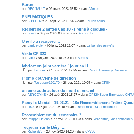
Kurun
par
REGNAULT
»
02 mars 2023 15:52
» dans
Ventes
PNEUMATIQUES
par
G.BOUIN
»
27 sept. 2022 10:56
» dans
Fournisseurs
Recherche 2 jantes Cap 10 - Freins à disques -
par
poulet
»
02 juin 2022 09:26
» dans
Recherche
Une ile a récupérer...
par
patrice-piel
»
06 janv. 2022 21:07
» dans
Le bar des ami(e)s
Vente CP 323
par
Aimé
»
05 janv. 2022 16:26
» dans
Ventes
fabrication joint verrière / joint en H
par
Terrines
»
01 nov. 2021 17:55
» dans
Capot, Carénage, Verrière
Plomb gouverne de direction
par
Rascasse120179
»
28 oct. 2021 10:05
» dans
CP80
un emeraude autour du mont st michel
par
AERODYNE
»
24 août 2021 15:27
» dans
CP320 Super Emeraude CNR
Paray le Monial - 19.06.21 - 18e Rassemblement Traîne-Queu
par
D520
»
18 juil. 2021 08:16
» dans
Rencontre, Rassemblement
Rassemblement du centenaire ?
par
Philippe Dejean
»
27 févr. 2021 09:28
» dans
Rencontre, Rassemblement
Toujours sur le Béryl ...
par
Richard78
»
23 nov. 2020 14:20
» dans
CP750