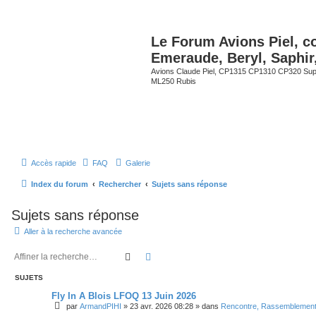
Le Forum Avions Piel, c
Emeraude, Beryl, Saphir
Avions Claude Piel, CP1315 CP1310 CP320 Sup
ML250 Rubis
Accès rapide
FAQ
Galerie
Index du forum
Rechercher
Sujets sans réponse
Sujets sans réponse
Aller à la recherche avancée
Rechercher
Recherche avancée
SUJETS
Fly In A Blois LFOQ 13 Juin 2026
par
ArmandPIHI
»
23 avr. 2026 08:28
» dans
Rencontre, Rassemblemen