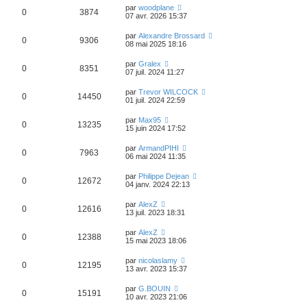
par
woodplane
0
3874
07 avr. 2026 15:37
par
Alexandre Brossard
0
9306
08 mai 2025 18:16
par
Gralex
0
8351
07 juil. 2024 11:27
par
Trevor WILCOCK
0
14450
01 juil. 2024 22:59
par
Max95
0
13235
15 juin 2024 17:52
par
ArmandPIHI
0
7963
06 mai 2024 11:35
par
Philippe Dejean
0
12672
04 janv. 2024 22:13
par
AlexZ
0
12616
13 juil. 2023 18:31
par
AlexZ
0
12388
15 mai 2023 18:06
par
nicolaslamy
0
12195
13 avr. 2023 15:37
par
G.BOUIN
0
15191
10 avr. 2023 21:06