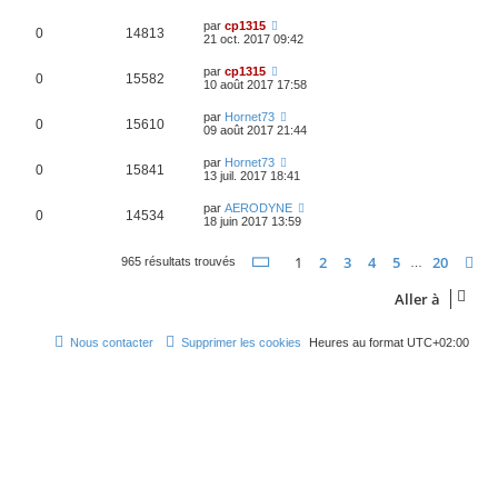
par
cp1315
0
14813
21 oct. 2017 09:42
par
cp1315
0
15582
10 août 2017 17:58
par
Hornet73
0
15610
09 août 2017 21:44
par
Hornet73
0
15841
13 juil. 2017 18:41
par
AERODYNE
0
14534
18 juin 2017 13:59
Page
1
sur
20
1
2
3
4
5
20
S
965 résultats trouvés
…
Aller à
Nous contacter
Supprimer les cookies
Heures au format
UTC+02:00