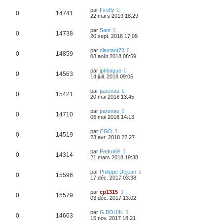
par
Firefly
0
14741
22 mars 2019 18:29
par
Sam
0
14738
20 sept. 2018 17:09
par
diamant78
0
14859
08 août 2018 08:59
par
jphbague
0
14563
14 juil. 2018 09:06
par
parenas
0
15421
20 mai 2018 13:45
par
parenas
0
14710
06 mai 2018 14:13
par
CGD
0
14519
23 avr. 2018 22:27
par
Pedro69
0
14314
21 mars 2018 19:38
par
Philippe Dejean
0
15596
17 déc. 2017 03:38
par
cp1315
0
15579
03 déc. 2017 13:02
par
G.BOUIN
0
14603
15 nov. 2017 18:21