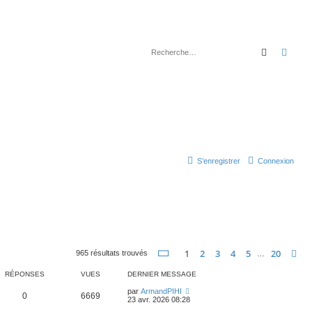
Recherch
Rech
S’enregistrer
Connexion
Page
1
sur
20
1
2
3
4
5
20
S
965 résultats trouvés
…
RÉPONSES
VUES
DERNIER MESSAGE
par
ArmandPIHI
0
6669
23 avr. 2026 08:28