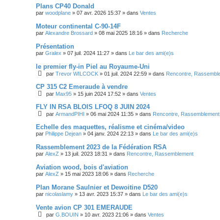
Plans CP40 Donald
par
woodplane
»
07 avr. 2026 15:37
» dans
Ventes
Moteur continental C-90-14F
par
Alexandre Brossard
»
08 mai 2025 18:16
» dans
Recherche
Présentation
par
Gralex
»
07 juil. 2024 11:27
» dans
Le bar des ami(e)s
le premier fly-in Piel au Royaume-Uni
par
Trevor WILCOCK
»
01 juil. 2024 22:59
» dans
Rencontre, Rassembl
CP 315 C2 Emeraude à vendre
par
Max95
»
15 juin 2024 17:52
» dans
Ventes
FLY IN RSA BLOIS LFOQ 8 JUIN 2024
par
ArmandPIHI
»
06 mai 2024 11:35
» dans
Rencontre, Rassemblement
Echelle des maquettes, réalisme et cinéma/video
par
Philippe Dejean
»
04 janv. 2024 22:13
» dans
Le bar des ami(e)s
Rassemblement 2023 de la Fédération RSA
par
AlexZ
»
13 juil. 2023 18:31
» dans
Rencontre, Rassemblement
Aviation wood, bois d'aviation
par
AlexZ
»
15 mai 2023 18:06
» dans
Recherche
Plan Morane Saulnier et Dewoitine D520
par
nicolaslamy
»
13 avr. 2023 15:37
» dans
Le bar des ami(e)s
Vente avion CP 301 EMERAUDE
par
G.BOUIN
»
10 avr. 2023 21:06
» dans
Ventes