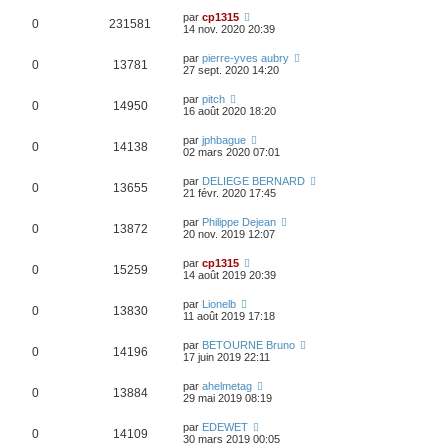
par
cp1315
0
231581
14 nov. 2020 20:39
par
pierre-yves aubry
0
13781
27 sept. 2020 14:20
par
pitch
0
14950
16 août 2020 18:20
par
jphbague
0
14138
02 mars 2020 07:01
par
DELIEGE BERNARD
0
13655
21 févr. 2020 17:45
par
Philippe Dejean
0
13872
20 nov. 2019 12:07
par
cp1315
0
15259
14 août 2019 20:39
par
Lionelb
0
13830
11 août 2019 17:18
par
BETOURNE Bruno
0
14196
17 juin 2019 22:11
par
ahelmetag
0
13884
29 mai 2019 08:19
par
EDEWET
0
14109
30 mars 2019 00:05