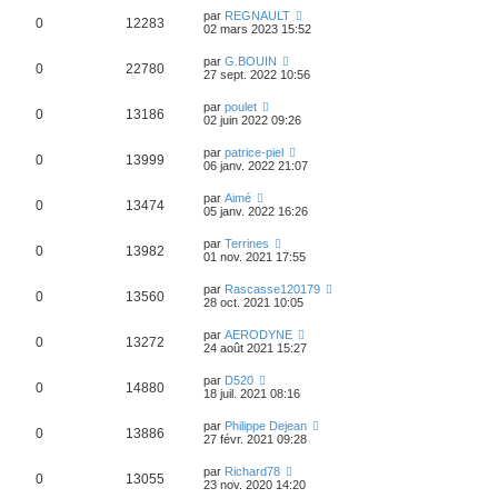
par
REGNAULT
0
12283
02 mars 2023 15:52
par
G.BOUIN
0
22780
27 sept. 2022 10:56
par
poulet
0
13186
02 juin 2022 09:26
par
patrice-piel
0
13999
06 janv. 2022 21:07
par
Aimé
0
13474
05 janv. 2022 16:26
par
Terrines
0
13982
01 nov. 2021 17:55
par
Rascasse120179
0
13560
28 oct. 2021 10:05
par
AERODYNE
0
13272
24 août 2021 15:27
par
D520
0
14880
18 juil. 2021 08:16
par
Philippe Dejean
0
13886
27 févr. 2021 09:28
par
Richard78
0
13055
23 nov. 2020 14:20