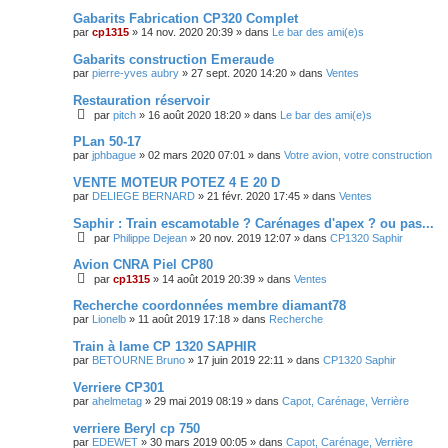
Gabarits Fabrication CP320 Complet
par
cp1315
»
14 nov. 2020 20:39
» dans
Le bar des ami(e)s
Gabarits construction Emeraude
par
pierre-yves aubry
»
27 sept. 2020 14:20
» dans
Ventes
Restauration réservoir
par
pitch
»
16 août 2020 18:20
» dans
Le bar des ami(e)s
PLan 50-17
par
jphbague
»
02 mars 2020 07:01
» dans
Votre avion, votre construction
VENTE MOTEUR POTEZ 4 E 20 D
par
DELIEGE BERNARD
»
21 févr. 2020 17:45
» dans
Ventes
Saphir : Train escamotable ? Carénages d'apex ? ou pas...
par
Philippe Dejean
»
20 nov. 2019 12:07
» dans
CP1320 Saphir
Avion CNRA Piel CP80
par
cp1315
»
14 août 2019 20:39
» dans
Ventes
Recherche coordonnées membre diamant78
par
Lionelb
»
11 août 2019 17:18
» dans
Recherche
Train à lame CP 1320 SAPHIR
par
BETOURNE Bruno
»
17 juin 2019 22:11
» dans
CP1320 Saphir
Verriere CP301
par
ahelmetag
»
29 mai 2019 08:19
» dans
Capot, Carénage, Verrière
verriere Beryl cp 750
par
EDEWET
»
30 mars 2019 00:05
» dans
Capot, Carénage, Verrière