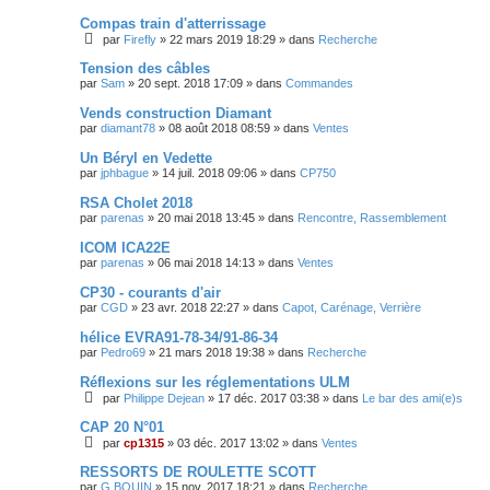
Compas train d'atterrissage
par
Firefly
»
22 mars 2019 18:29
» dans
Recherche
Tension des câbles
par
Sam
»
20 sept. 2018 17:09
» dans
Commandes
Vends construction Diamant
par
diamant78
»
08 août 2018 08:59
» dans
Ventes
Un Béryl en Vedette
par
jphbague
»
14 juil. 2018 09:06
» dans
CP750
RSA Cholet 2018
par
parenas
»
20 mai 2018 13:45
» dans
Rencontre, Rassemblement
ICOM ICA22E
par
parenas
»
06 mai 2018 14:13
» dans
Ventes
CP30 - courants d'air
par
CGD
»
23 avr. 2018 22:27
» dans
Capot, Carénage, Verrière
hélice EVRA91-78-34/91-86-34
par
Pedro69
»
21 mars 2018 19:38
» dans
Recherche
Réflexions sur les réglementations ULM
par
Philippe Dejean
»
17 déc. 2017 03:38
» dans
Le bar des ami(e)s
CAP 20 N°01
par
cp1315
»
03 déc. 2017 13:02
» dans
Ventes
RESSORTS DE ROULETTE SCOTT
par
G.BOUIN
»
15 nov. 2017 18:21
» dans
Recherche