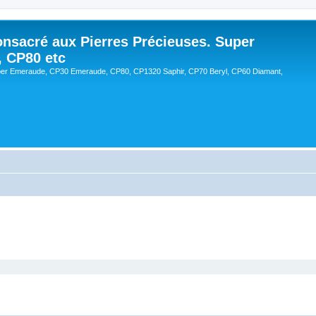
onsacré aux Pierres Précieuses. Super
, CP80 etc
er Emeraude, CP30 Emeraude, CP80, CP1320 Saphir, CP70 Beryl, CP60 Diamant,