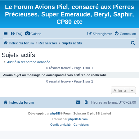
Le Forum Avions Piel, consacré aux Pierres
Précieuses. Super Emeraude, Beryl, Saphir,
CP80 etc
FAQ
Galerie
S’enregistrer
Connexion
R
Index du forum
Rechercher
Sujets actifs
e
Sujets actifs
c
Aller à la recherche avancée
h
0 résultat trouvé • Page
1
sur
1
e
Aucun sujet ou message ne correspond à vos critères de recherche.
r
0 résultat trouvé • Page
1
sur
1
c
Aller à
h
Index du forum
Heures au format
UTC+02:00
e
r
Développé par
phpBB
® Forum Software © phpBB Limited
Traduit par
phpBB-fr.com
Confidentialité
|
Conditions