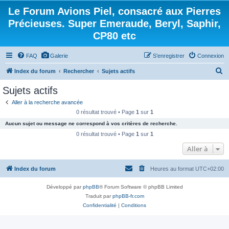
Le Forum Avions Piel, consacré aux Pierres
Précieuses. Super Emeraude, Beryl, Saphir,
CP80 etc
FAQ
Galerie
S’enregistrer
Connexion
R
Index du forum
Rechercher
Sujets actifs
e
Sujets actifs
c
Aller à la recherche avancée
h
0 résultat trouvé • Page
1
sur
1
e
Aucun sujet ou message ne correspond à vos critères de recherche.
r
0 résultat trouvé • Page
1
sur
1
c
Aller à
h
Index du forum
Heures au format
UTC+02:00
e
r
Développé par
phpBB
® Forum Software © phpBB Limited
Traduit par
phpBB-fr.com
Confidentialité
|
Conditions