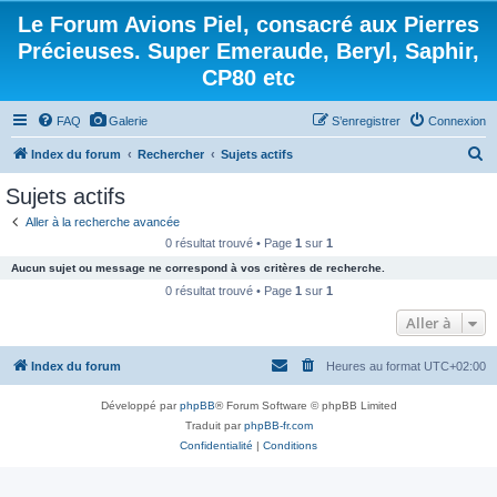
Le Forum Avions Piel, consacré aux Pierres
Précieuses. Super Emeraude, Beryl, Saphir,
CP80 etc
FAQ
Galerie
S’enregistrer
Connexion
R
Index du forum
Rechercher
Sujets actifs
e
Sujets actifs
c
Aller à la recherche avancée
h
0 résultat trouvé • Page
1
sur
1
e
Aucun sujet ou message ne correspond à vos critères de recherche.
r
0 résultat trouvé • Page
1
sur
1
c
Aller à
h
Index du forum
Heures au format
UTC+02:00
e
r
Développé par
phpBB
® Forum Software © phpBB Limited
Traduit par
phpBB-fr.com
Confidentialité
|
Conditions