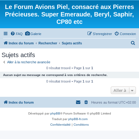
Le Forum Avions Piel, consacré aux Pierres
Précieuses. Super Emeraude, Beryl, Saphir,
CP80 etc
FAQ
Galerie
S’enregistrer
Connexion
R
Index du forum
Rechercher
Sujets actifs
e
Sujets actifs
c
Aller à la recherche avancée
h
0 résultat trouvé • Page
1
sur
1
e
Aucun sujet ou message ne correspond à vos critères de recherche.
r
0 résultat trouvé • Page
1
sur
1
c
Aller à
h
Index du forum
Heures au format
UTC+02:00
e
r
Développé par
phpBB
® Forum Software © phpBB Limited
Traduit par
phpBB-fr.com
Confidentialité
|
Conditions