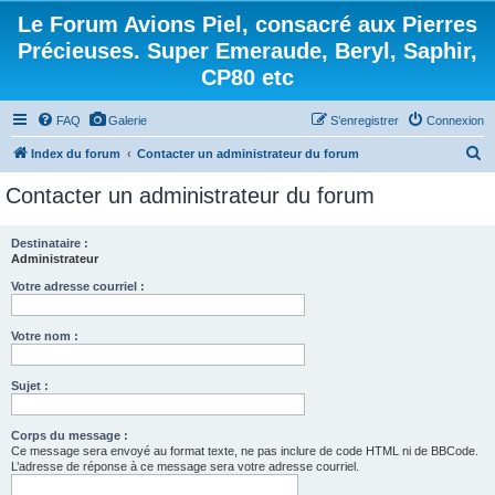
Le Forum Avions Piel, consacré aux Pierres
Précieuses. Super Emeraude, Beryl, Saphir,
CP80 etc
FAQ
Galerie
S’enregistrer
Connexion
R
Index du forum
Contacter un administrateur du forum
e
Contacter un administrateur du forum
c
h
Destinataire :
Administrateur
e
r
Votre adresse courriel :
c
Votre nom :
h
e
Sujet :
r
Corps du message :
Ce message sera envoyé au format texte, ne pas inclure de code HTML ni de BBCode.
L’adresse de réponse à ce message sera votre adresse courriel.