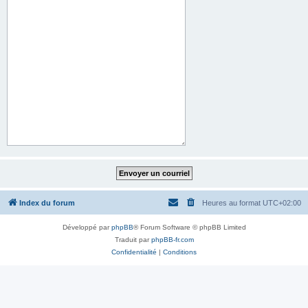
Index du forum
Heures au format
UTC+02:00
Développé par
phpBB
® Forum Software © phpBB Limited
Traduit par
phpBB-fr.com
Confidentialité
|
Conditions