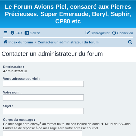
Le Forum Avions Piel, consacré aux Pierres
Précieuses. Super Emeraude, Beryl, Saphir,
CP80 etc
FAQ
Galerie
S’enregistrer
Connexion
R
Index du forum
Contacter un administrateur du forum
e
Contacter un administrateur du forum
c
h
Destinataire :
Administrateur
e
r
Votre adresse courriel :
c
Votre nom :
h
e
Sujet :
r
Corps du message :
Ce message sera envoyé au format texte, ne pas inclure de code HTML ni de BBCode.
L’adresse de réponse à ce message sera votre adresse courriel.