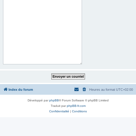
Index du forum
Heures au format
UTC+02:00
Développé par
phpBB
® Forum Software © phpBB Limited
Traduit par
phpBB-fr.com
Confidentialité
|
Conditions