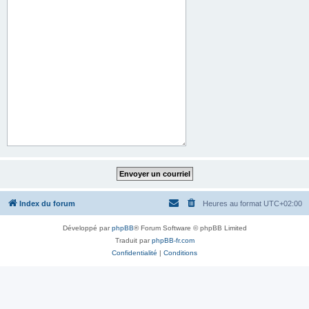
Index du forum
Heures au format
UTC+02:00
Développé par
phpBB
® Forum Software © phpBB Limited
Traduit par
phpBB-fr.com
Confidentialité
|
Conditions