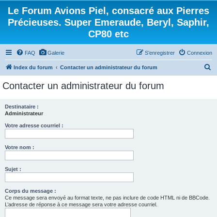
Le Forum Avions Piel, consacré aux Pierres
Précieuses. Super Emeraude, Beryl, Saphir,
CP80 etc
FAQ
Galerie
S’enregistrer
Connexion
R
Index du forum
Contacter un administrateur du forum
e
Contacter un administrateur du forum
c
h
Destinataire :
Administrateur
e
r
Votre adresse courriel :
c
Votre nom :
h
e
Sujet :
r
Corps du message :
Ce message sera envoyé au format texte, ne pas inclure de code HTML ni de BBCode.
L’adresse de réponse à ce message sera votre adresse courriel.