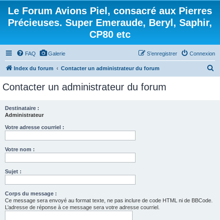
Le Forum Avions Piel, consacré aux Pierres
Précieuses. Super Emeraude, Beryl, Saphir,
CP80 etc
FAQ
Galerie
S’enregistrer
Connexion
R
Index du forum
Contacter un administrateur du forum
e
Contacter un administrateur du forum
c
h
Destinataire :
Administrateur
e
r
Votre adresse courriel :
c
Votre nom :
h
e
Sujet :
r
Corps du message :
Ce message sera envoyé au format texte, ne pas inclure de code HTML ni de BBCode.
L’adresse de réponse à ce message sera votre adresse courriel.