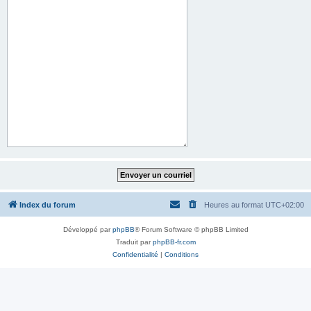
Index du forum
Heures au format
UTC+02:00
Développé par
phpBB
® Forum Software © phpBB Limited
Traduit par
phpBB-fr.com
Confidentialité
|
Conditions