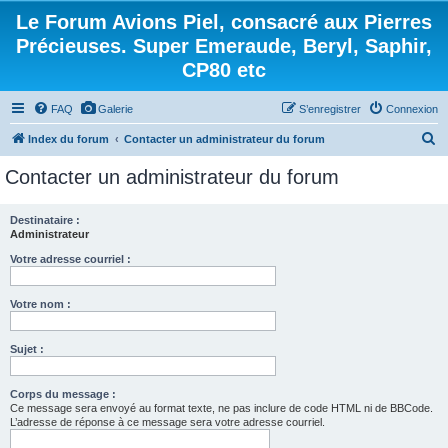
Le Forum Avions Piel, consacré aux Pierres
Précieuses. Super Emeraude, Beryl, Saphir,
CP80 etc
FAQ
Galerie
S’enregistrer
Connexion
R
Index du forum
Contacter un administrateur du forum
e
Contacter un administrateur du forum
c
h
Destinataire :
Administrateur
e
r
Votre adresse courriel :
c
Votre nom :
h
e
Sujet :
r
Corps du message :
Ce message sera envoyé au format texte, ne pas inclure de code HTML ni de BBCode.
L’adresse de réponse à ce message sera votre adresse courriel.