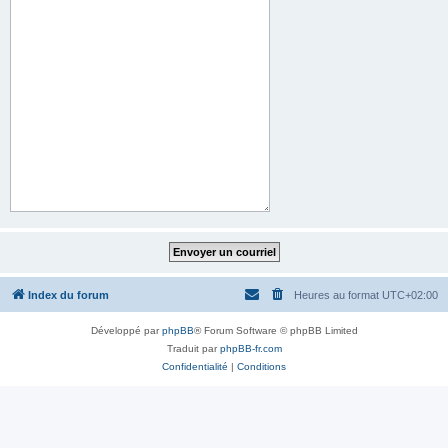
Index du forum
Heures au format
UTC+02:00
Développé par
phpBB
® Forum Software © phpBB Limited
Traduit par
phpBB-fr.com
Confidentialité
|
Conditions