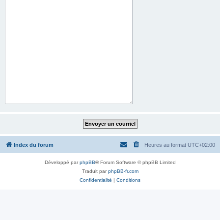
Index du forum
Heures au format
UTC+02:00
Développé par
phpBB
® Forum Software © phpBB Limited
Traduit par
phpBB-fr.com
Confidentialité
|
Conditions