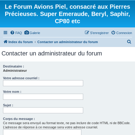
Le Forum Avions Piel, consacré aux Pierres
Précieuses. Super Emeraude, Beryl, Saphir,
CP80 etc
FAQ
Galerie
S’enregistrer
Connexion
R
Index du forum
Contacter un administrateur du forum
e
Contacter un administrateur du forum
c
h
Destinataire :
Administrateur
e
r
Votre adresse courriel :
c
Votre nom :
h
e
Sujet :
r
Corps du message :
Ce message sera envoyé au format texte, ne pas inclure de code HTML ni de BBCode.
L’adresse de réponse à ce message sera votre adresse courriel.