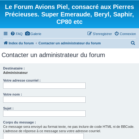
Le Forum Avions Piel, consacré aux Pierres
Précieuses. Super Emeraude, Beryl, Saphir,
CP80 etc
FAQ
Galerie
S’enregistrer
Connexion
R
Index du forum
Contacter un administrateur du forum
e
Contacter un administrateur du forum
c
h
Destinataire :
Administrateur
e
r
Votre adresse courriel :
c
Votre nom :
h
e
Sujet :
r
Corps du message :
Ce message sera envoyé au format texte, ne pas inclure de code HTML ni de BBCode.
L’adresse de réponse à ce message sera votre adresse courriel.