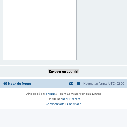
Index du forum
Heures au format
UTC+02:00
Développé par
phpBB
® Forum Software © phpBB Limited
Traduit par
phpBB-fr.com
Confidentialité
|
Conditions