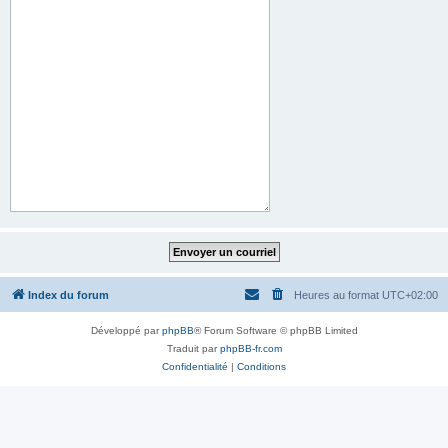
Index du forum
Heures au format
UTC+02:00
Développé par
phpBB
® Forum Software © phpBB Limited
Traduit par
phpBB-fr.com
Confidentialité
|
Conditions