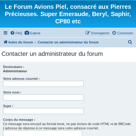
Le Forum Avions Piel, consacré aux Pierres
Précieuses. Super Emeraude, Beryl, Saphir,
CP80 etc
FAQ
Galerie
S’enregistrer
Connexion
R
Index du forum
Contacter un administrateur du forum
e
Contacter un administrateur du forum
c
h
Destinataire :
Administrateur
e
r
Votre adresse courriel :
c
Votre nom :
h
e
Sujet :
r
Corps du message :
Ce message sera envoyé au format texte, ne pas inclure de code HTML ni de BBCode.
L’adresse de réponse à ce message sera votre adresse courriel.