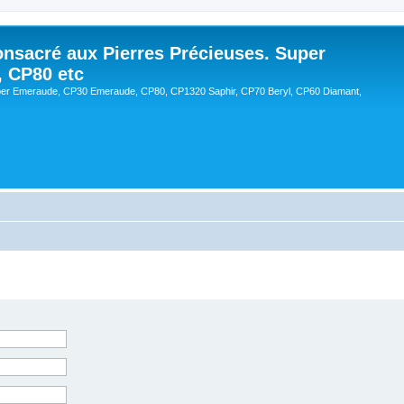
onsacré aux Pierres Précieuses. Super
, CP80 etc
er Emeraude, CP30 Emeraude, CP80, CP1320 Saphir, CP70 Beryl, CP60 Diamant,