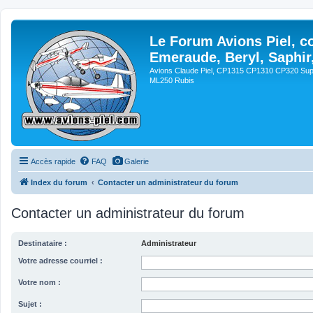
Le Forum Avions Piel, c
Emeraude, Beryl, Saphir
Avions Claude Piel, CP1315 CP1310 CP320 Sup
ML250 Rubis
Accès rapide
FAQ
Galerie
Index du forum
Contacter un administrateur du forum
Contacter un administrateur du forum
Destinataire :
Administrateur
Votre adresse courriel :
Votre nom :
Sujet :