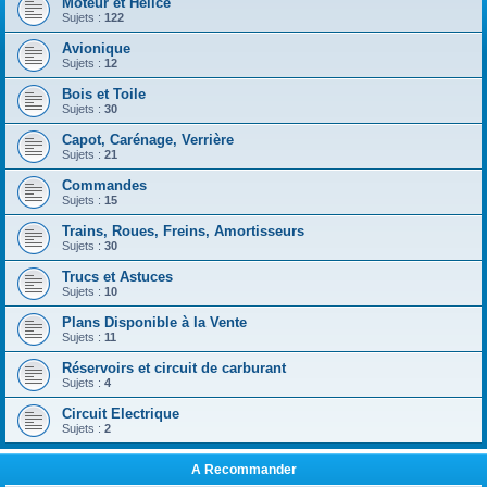
Moteur et Hélice
Sujets :
122
Avionique
Sujets :
12
Bois et Toile
Sujets :
30
Capot, Carénage, Verrière
Sujets :
21
Commandes
Sujets :
15
Trains, Roues, Freins, Amortisseurs
Sujets :
30
Trucs et Astuces
Sujets :
10
Plans Disponible à la Vente
Sujets :
11
Réservoirs et circuit de carburant
Sujets :
4
Circuit Electrique
Sujets :
2
A Recommander