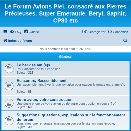
Le Forum Avions Piel, consacré aux Pierres
Précieuses. Super Emeraude, Beryl, Saphir,
CP80 etc
FAQ
Galerie
S’enregistrer
Connexion
R
Index du forum
e
Nous sommes le 09 août 2026 00:42
c
Général
h
Le bar des ami(e)s
e
Pour discuter de tout et de rien
Sujets :
325
r
Rencontre, Rassemblement
c
Un rassemblement à venir, une invitation pour casser la croute entre ami(e)s
!!!
h
Sujets :
88
e
Votre avion, votre construction
Une petite photo de votre avion ou de votre construction en cours ? :-)
r
Sujets :
60
Suggestions, questions, explications sur le fonctionnement
du forum.
Vous avez une remarque, une suggestion sur le site, on vous écoute.
Sujets :
39