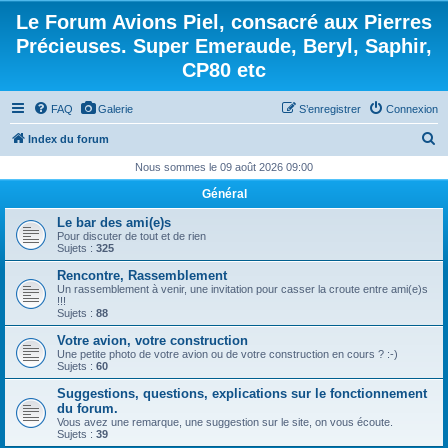
Le Forum Avions Piel, consacré aux Pierres
Précieuses. Super Emeraude, Beryl, Saphir,
CP80 etc
FAQ
Galerie
S’enregistrer
Connexion
R
Index du forum
e
Nous sommes le 09 août 2026 09:00
c
Général
h
Le bar des ami(e)s
e
Pour discuter de tout et de rien
Sujets :
325
r
Rencontre, Rassemblement
c
Un rassemblement à venir, une invitation pour casser la croute entre ami(e)s
!!!
h
Sujets :
88
e
Votre avion, votre construction
Une petite photo de votre avion ou de votre construction en cours ? :-)
r
Sujets :
60
Suggestions, questions, explications sur le fonctionnement
du forum.
Vous avez une remarque, une suggestion sur le site, on vous écoute.
Sujets :
39