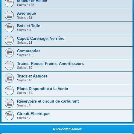
Moteur et Hélice
Sujets :
122
Avionique
Sujets :
12
Bois et Toile
Sujets :
30
Capot, Carénage, Verrière
Sujets :
21
Commandes
Sujets :
15
Trains, Roues, Freins, Amortisseurs
Sujets :
30
Trucs et Astuces
Sujets :
10
Plans Disponible à la Vente
Sujets :
11
Réservoirs et circuit de carburant
Sujets :
4
Circuit Electrique
Sujets :
2
A Recommander