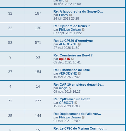
par
hiro
a
m
n
e
o
15 déc. 2022 16:50
g
e
i
d
i
e
s
e
e
r
Re: A la poursuite du Super-D…
s
r
32
187
r
l
V
par
Ebonv
a
m
n
e
o
24 juil. 2019 23:28
g
e
i
d
i
e
s
e
e
r
Re: Cylindre de freins ?
s
r
32
130
r
l
V
par
Philippe Dejean
a
m
n
e
o
07 sept. 2021 17:22
g
e
i
d
i
e
s
e
e
r
Re: Le CP320 d'Aerodyne
s
r
53
571
r
l
V
par
AERODYNE
a
m
n
e
o
27 mai 2026 11:39
g
e
i
d
i
e
s
e
e
r
Re: Construire un Beryl ?
s
r
9
53
r
l
V
par
cp1315
a
m
n
e
o
05 déc. 2021 16:41
g
e
i
d
i
e
s
e
e
r
Re: L’incidence de l’aile
s
r
37
154
r
l
V
par
AERODYNE
a
m
n
e
o
15 mai 2025 22:42
g
e
i
d
i
e
s
e
e
r
Re: CAP 10 en pièces détachée…
s
r
4
14
r
l
V
par
magic
a
m
n
e
o
09 nov. 2016 16:27
g
e
i
d
i
e
s
e
e
r
Re: Cp80 avec un Potez
s
r
72
277
r
l
V
par
CP803GT
a
m
n
e
o
15 mai 2023 15:08
g
e
i
d
i
e
s
e
e
r
Re: Déplacement de l'aile ver…
s
r
35
144
r
l
V
par
Philippe Dejean
a
m
n
e
o
01 mai 2021 22:09
g
e
i
d
i
e
s
e
e
r
Re: Le CP90 de Myriam Corrmou…
s
r
8
15
r
l