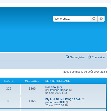
Recherch
Rech
S’enregistrer
Connexion
Nous sommes le 06 août 2026 21:55
SUJETS
MESSAGES
DERNIER MESSAGE
Re: New guy
325
1869
V
par
Philippe Dejean
o
04 août 2026 14:39
i
r
Fly In A Blois LFOQ 13 Juin 2…
88
1165
l
V
par
ArmandPIHI
e
o
23 avr. 2026 08:28
d
i
e
r