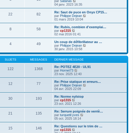
V
par
Satanas
a
m
n
e
o
04 janv. 2023 16:35
g
e
i
d
i
e
s
e
e
r
Re: Saut de puce en Onyx CP15…
s
r
22
82
r
l
V
par
Philippe Dejean
a
m
n
e
o
01 mars 2019 10:04
g
e
i
d
i
e
s
e
e
r
Re: Rubis, combien d'exemplai…
s
r
8
58
r
l
V
par
cp1315
a
m
n
e
o
02 mai 2016 01:41
g
e
i
d
i
e
s
e
e
r
Un coup de défibrillateur au …
s
r
4
49
r
l
V
par
Philippe Dejean
a
m
n
e
o
30 janv. 2015 10:58
g
e
i
d
i
e
s
e
e
r
s
r
r
l
SUJETS
MESSAGES
DERNIER MESSAGE
a
m
n
e
g
e
i
d
Re: POTEZ 4E20 - UL91
e
122
1368
s
e
V
e
par
Hornet73
s
r
o
r
23 nov. 2025 12:40
a
m
i
n
g
e
r
i
Re: Prise statique et erreurs…
e
12
77
s
l
e
V
par
Philippe Dejean
s
e
r
o
04 avr. 2025 22:09
a
d
m
i
g
e
e
r
Re: Norme nylstop
e
30
193
r
s
l
V
par
cp1315
n
s
e
o
23 oct. 2021 12:26
i
a
d
i
e
g
e
r
Re: Serrure poignée de verriè…
r
e
21
135
r
l
V
par
turquetil yves
m
n
e
o
05 oct. 2025 18:14
e
i
d
i
s
e
e
r
Re: Questions sur le trim de …
s
r
15
146
r
l
V
par
cp1315
a
m
n
e
o