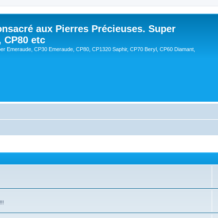
onsacré aux Pierres Précieuses. Super
, CP80 etc
er Emeraude, CP30 Emeraude, CP80, CP1320 Saphir, CP70 Beryl, CP60 Diamant,
!!