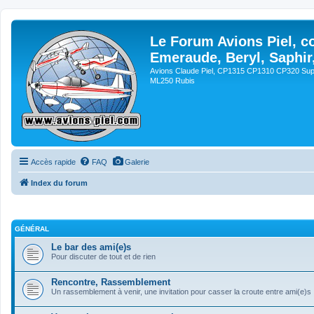
Le Forum Avions Piel, c
Emeraude, Beryl, Saphir
Avions Claude Piel, CP1315 CP1310 CP320 Sup
ML250 Rubis
Accès rapide
FAQ
Galerie
Index du forum
GÉNÉRAL
Le bar des ami(e)s
Pour discuter de tout et de rien
Rencontre, Rassemblement
Un rassemblement à venir, une invitation pour casser la croute entre ami(e)s !