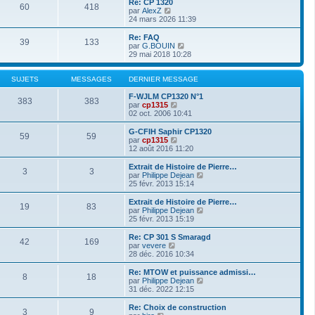
Re: CP 1320
60
418
r
l
V
par
AlexZ
n
e
o
24 mars 2026 11:39
i
d
i
e
e
r
Re: FAQ
r
39
133
r
l
V
par
G.BOUIN
m
n
e
o
29 mai 2018 10:28
e
i
d
i
s
e
e
r
s
r
r
l
SUJETS
MESSAGES
DERNIER MESSAGE
a
m
n
e
g
e
i
d
F-WJLM CP1320 N°1
e
383
383
s
e
V
e
par
cp1315
s
r
o
r
02 oct. 2006 10:41
a
m
i
n
g
e
r
i
G-CFIH Saphir CP1320
e
59
59
s
l
e
V
par
cp1315
s
e
r
o
12 août 2016 11:20
a
d
m
i
g
e
e
r
Extrait de Histoire de Pierre…
e
3
3
r
s
l
V
par
Philippe Dejean
n
s
e
o
25 févr. 2013 15:14
i
a
d
i
e
g
e
r
Extrait de Histoire de Pierre…
r
e
19
83
r
l
V
par
Philippe Dejean
m
n
e
o
25 févr. 2013 15:19
e
i
d
i
s
e
e
r
Re: CP 301 S Smaragd
s
r
42
169
r
l
V
par
vevere
a
m
n
e
o
28 déc. 2016 10:34
g
e
i
d
i
e
s
e
e
r
Re: MTOW et puissance admissi…
s
r
8
18
r
l
V
par
Philippe Dejean
a
m
n
e
o
31 déc. 2022 12:15
g
e
i
d
i
e
s
e
e
r
Re: Choix de construction
s
r
3
9
r
l
V