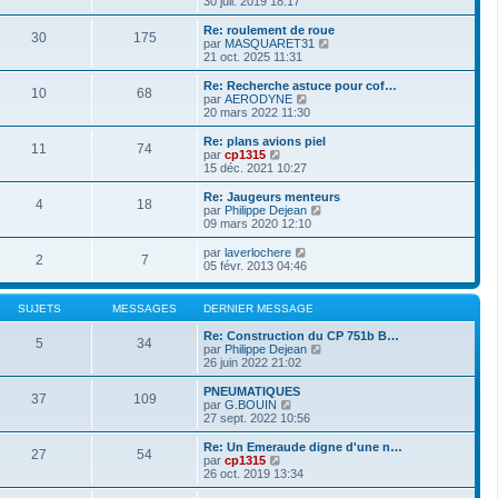
30 juil. 2019 18:17
g
e
i
d
i
e
s
e
e
r
Re: roulement de roue
s
r
30
175
r
l
V
par
MASQUARET31
a
m
n
e
o
21 oct. 2025 11:31
g
e
i
d
i
e
s
e
e
r
Re: Recherche astuce pour cof…
s
r
10
68
r
l
V
par
AERODYNE
a
m
n
e
o
20 mars 2022 11:30
g
e
i
d
i
e
s
e
e
r
Re: plans avions piel
s
r
11
74
r
l
V
par
cp1315
a
m
n
e
o
15 déc. 2021 10:27
g
e
i
d
i
e
s
e
e
r
Re: Jaugeurs menteurs
s
r
4
18
r
l
V
par
Philippe Dejean
a
m
n
e
o
09 mars 2020 12:10
g
e
i
d
i
e
s
e
e
r
V
par
laverlochere
s
r
2
7
r
l
o
05 févr. 2013 04:46
a
m
n
e
i
g
e
i
d
r
e
s
e
e
l
SUJETS
MESSAGES
DERNIER MESSAGE
s
r
r
e
a
m
n
d
Re: Construction du CP 751b B…
g
e
5
34
i
e
V
par
Philippe Dejean
e
s
e
r
o
26 juin 2022 21:02
s
r
n
i
a
m
i
r
PNEUMATIQUES
g
e
37
109
e
l
V
par
G.BOUIN
e
s
r
e
o
27 sept. 2022 10:56
s
m
d
i
a
e
e
r
Re: Un Emeraude digne d'une n…
g
s
27
54
r
l
V
par
cp1315
e
s
n
e
o
26 oct. 2019 13:34
a
i
d
i
g
e
e