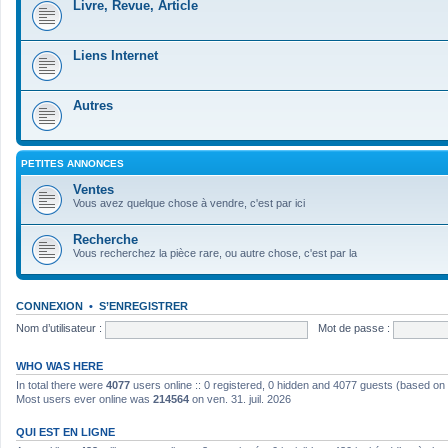
Livre, Revue, Article
Liens Internet
Autres
PETITES ANNONCES
Ventes
Vous avez quelque chose à vendre, c'est par ici
Recherche
Vous recherchez la pièce rare, ou autre chose, c'est par la
CONNEXION
•
S’ENREGISTRER
Nom d’utilisateur :
Mot de passe :
WHO WAS HERE
In total there were
4077
users online :: 0 registered, 0 hidden and 4077 guests (based on
Most users ever online was
214564
on ven. 31. juil. 2026
QUI EST EN LIGNE