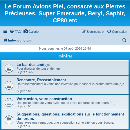
Le Forum Avions Piel, consacré aux Pierres
Précieuses. Super Emeraude, Beryl, Saphir,
CP80 etc
FAQ
Galerie
S’enregistrer
Connexion
R
Index du forum
e
Nous sommes le 07 août 2026 18:54
c
Général
h
Le bar des ami(e)s
e
Pour discuter de tout et de rien
Sujets :
325
r
Rencontre, Rassemblement
c
Un rassemblement à venir, une invitation pour casser la croute entre ami(e)s
!!!
h
Sujets :
88
e
Votre avion, votre construction
Une petite photo de votre avion ou de votre construction en cours ? :-)
r
Sujets :
60
Suggestions, questions, explications sur le fonctionnement
du forum.
Vous avez une remarque, une suggestion sur le site, on vous écoute.
Sujets :
39