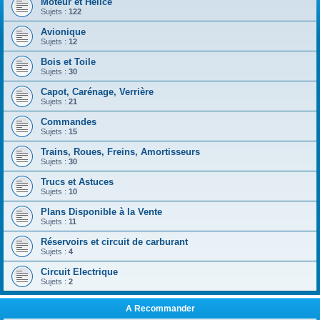
Moteur et Hélice
Sujets :
122
Avionique
Sujets :
12
Bois et Toile
Sujets :
30
Capot, Carénage, Verrière
Sujets :
21
Commandes
Sujets :
15
Trains, Roues, Freins, Amortisseurs
Sujets :
30
Trucs et Astuces
Sujets :
10
Plans Disponible à la Vente
Sujets :
11
Réservoirs et circuit de carburant
Sujets :
4
Circuit Electrique
Sujets :
2
A Recommander