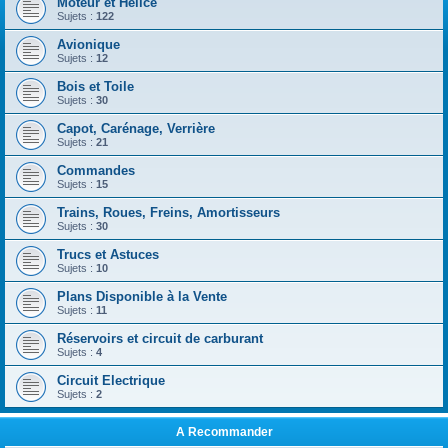
Moteur et Hélice
Sujets :
122
Avionique
Sujets :
12
Bois et Toile
Sujets :
30
Capot, Carénage, Verrière
Sujets :
21
Commandes
Sujets :
15
Trains, Roues, Freins, Amortisseurs
Sujets :
30
Trucs et Astuces
Sujets :
10
Plans Disponible à la Vente
Sujets :
11
Réservoirs et circuit de carburant
Sujets :
4
Circuit Electrique
Sujets :
2
A Recommander