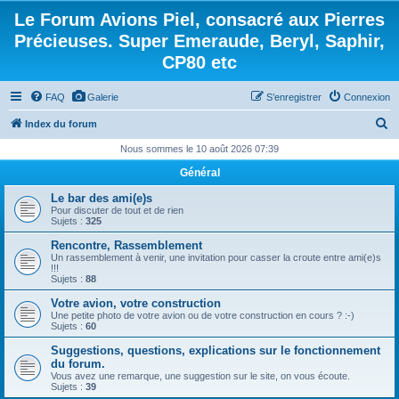
Le Forum Avions Piel, consacré aux Pierres
Précieuses. Super Emeraude, Beryl, Saphir,
CP80 etc
FAQ
Galerie
S’enregistrer
Connexion
R
Index du forum
e
Nous sommes le 10 août 2026 07:39
c
Général
h
Le bar des ami(e)s
e
Pour discuter de tout et de rien
Sujets :
325
r
Rencontre, Rassemblement
c
Un rassemblement à venir, une invitation pour casser la croute entre ami(e)s
!!!
h
Sujets :
88
e
Votre avion, votre construction
Une petite photo de votre avion ou de votre construction en cours ? :-)
r
Sujets :
60
Suggestions, questions, explications sur le fonctionnement
du forum.
Vous avez une remarque, une suggestion sur le site, on vous écoute.
Sujets :
39